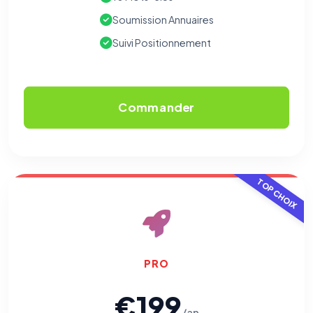
peuvent pas être désactivés.
Soumission Annuaires
Suivi Positionnement
Cookies analytiques
Nous aident à comprendre comment vous utilisez le site
(pages visitées, durée de visite) pour l'améliorer. Données
anonymisées via Google Analytics.
Commander
Cookies marketing
Permettent d'afficher des publicités pertinentes et de
mesurer l'efficacité de nos campagnes (Google Ads,
Meta/Facebook). Vous pouvez les refuser sans impact sur
votre navigation.
TOP CHOIX
Traceurs des courriels
HORS SITE WEB
Les e-mails peuvent contenir un pixel d'ouverture et des liens
traçants (Art. 82 loi Informatique et Libertés ; recommandation CNIL
pixels 2026 / FAQ juillet 2026).
Ce suivi n'est pas géré par ce
bandeau cookies
(cadre distinct du site web). Pour vous y
opposer : utilisez le
lien dédié en pied de chaque courriel
(« Pour
PRO
vous opposer à ce suivi ») — sans vous désinscrire des envois — ou
écrivez à
contact@logicielreferencement.com
. Détail :
Politique de
confidentialité
(section Traceurs dans les Courriels).
€199
/an