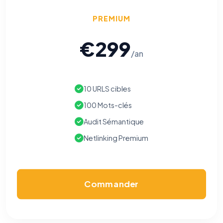
PREMIUM
€299
/an
10 URLS cibles
100 Mots-clés
Audit Sémantique
Netlinking Premium
Commander