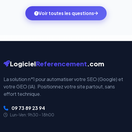
des systèmes de paiement les plus sécurisés au
ambitions du moment — sans perdre vos données ni
monde. Vos données bancaires ne transitent jamais
Voir toutes les questions
votre historique.
par nos serveurs — elles sont gérées directement et
cryptées par ces plateformes certifiées PCI DSS.
Logiciel
Referencement
.com
La solution n°1 pour automatiser votre SEO (Google) et
votre GEO (IA). Positionnez votre site partout, sans
effort technique.
09 73 89 23 94
Lun-Ven: 9h30 - 18h00