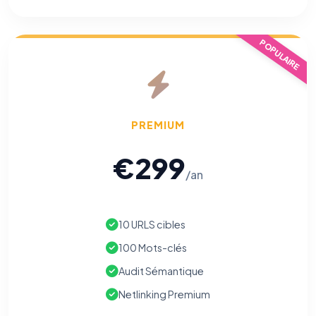
POPULAIRE
PREMIUM
€299
/an
10 URLS cibles
100 Mots-clés
Audit Sémantique
Netlinking Premium