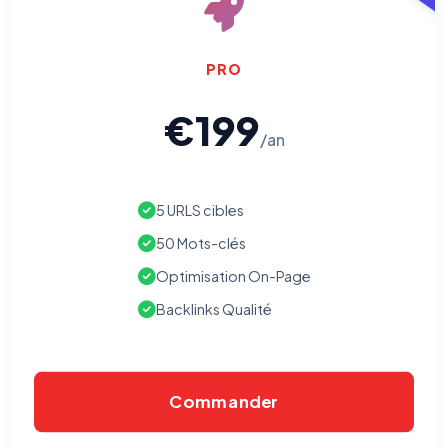
PRO
€199
/an
5 URLS cibles
50 Mots-clés
Optimisation On-Page
Backlinks Qualité
Commander