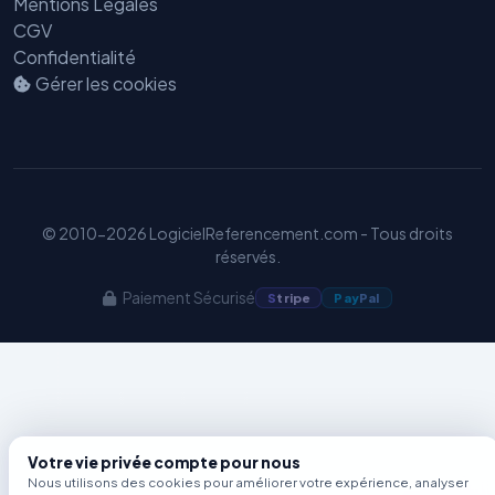
Mentions Légales
CGV
Benjamin — Agent IA SEO &
Confidentialité
GEO
Gérer les cookies
© 2010-2026 LogicielReferencement.com - Tous droits
réservés.
Paiement Sécurisé
S
tripe
Pay
Pal
Votre vie privée compte pour nous
Nous utilisons des cookies pour améliorer votre expérience, analyser