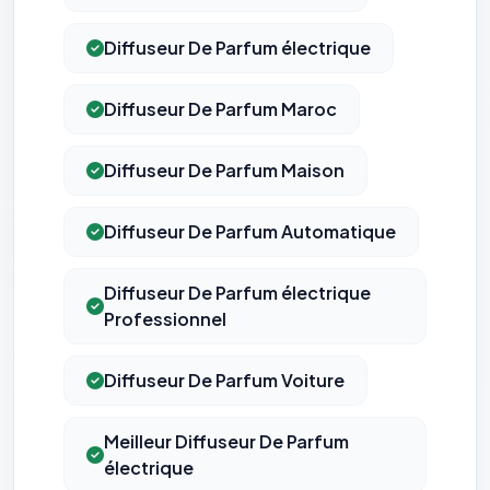
Diffuseur De Parfum électrique
Diffuseur De Parfum Maroc
Diffuseur De Parfum Maison
Diffuseur De Parfum Automatique
⚙️
Diffuseur De Parfum électrique
Cookies essentiels
TOUJOURS ACTIF
Professionnel
Nécessaires au fonctionnement du site : session, sécurité,
mémorisation de vos choix de consentement. Ils ne
peuvent pas être désactivés.
Diffuseur De Parfum Voiture
Cookies analytiques
Meilleur Diffuseur De Parfum
Nous aident à comprendre comment vous utilisez le site
(pages visitées, durée de visite) pour l'améliorer. Données
électrique
anonymisées via Google Analytics.