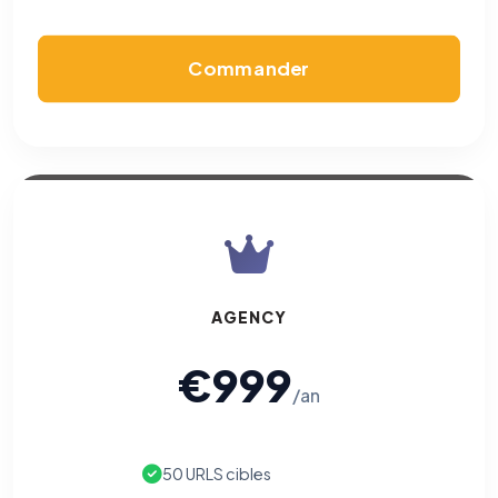
Commander
AGENCY
€999
/an
50 URLS cibles