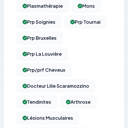
Plasmathérapie
Mons
Prp Soignies
Prp Tournai
Prp Bruxelles
Prp La Louvière
Prp/prf Cheveux
Docteur Lilie Scaramozzino
Tendinites
Arthrose
Lésions Musculaires