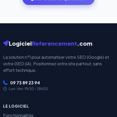
votre historique.
par nos serveurs — elles sont gérées directement et
cryptées par ces plateformes certifiées PCI DSS.
Logiciel
Referencement
.com
La solution n°1 pour automatiser votre SEO (Google) et
votre GEO (IA). Positionnez votre site partout, sans
effort technique.
09 73 89 23 94
Lun-Ven: 9h30 - 18h00
LE LOGICIEL
Fonctionnalités