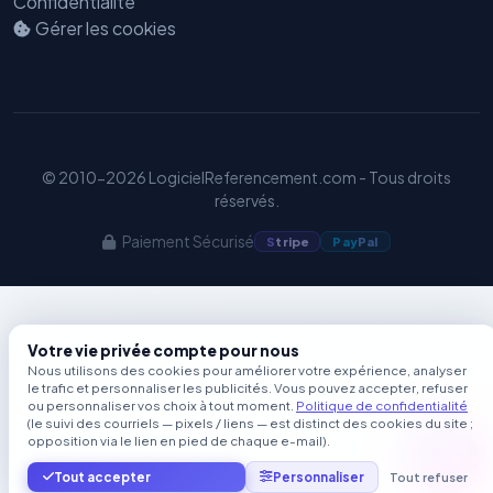
Confidentialité
Gérer les cookies
© 2010-2026 LogicielReferencement.com - Tous droits
réservés.
Paiement Sécurisé
S
tripe
Pay
Pal
Votre vie privée compte pour nous
Nous utilisons des cookies pour améliorer votre expérience, analyser
le trafic et personnaliser les publicités. Vous pouvez accepter, refuser
ou personnaliser vos choix à tout moment.
Politique de confidentialité
(le suivi des courriels — pixels / liens — est distinct des cookies du site ;
opposition via le lien en pied de chaque e-mail).
Tout accepter
Personnaliser
Tout refuser