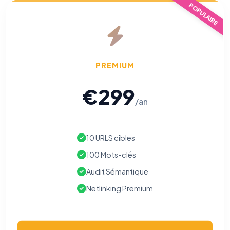
POPULAIRE
PREMIUM
€299
/an
10 URLS cibles
100 Mots-clés
Audit Sémantique
Netlinking Premium