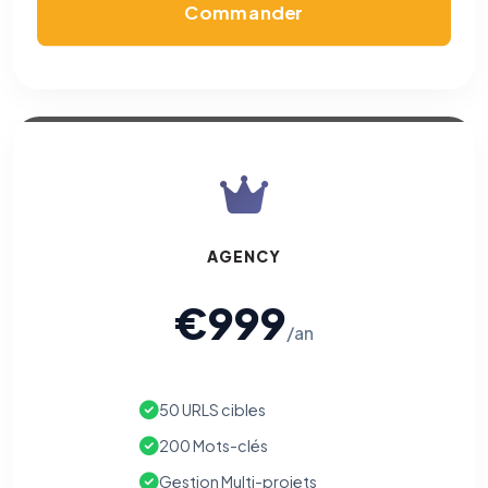
Commander
AGENCY
€999
/an
50 URLS cibles
200 Mots-clés
Gestion Multi-projets