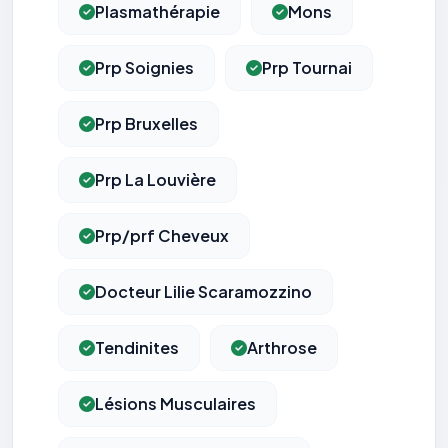
Plasmathérapie
Mons
Prp Soignies
Prp Tournai
Prp Bruxelles
Prp La Louvière
Prp/prf Cheveux
Docteur Lilie Scaramozzino
Tendinites
Arthrose
Lésions Musculaires