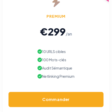
votre navigation.
Traceurs des courriels
PREMIUM
HORS SITE WEB
Les e-mails peuvent contenir un pixel d'ouverture et des liens
traçants (Art. 82 loi Informatique et Libertés ; recommandation CNIL
€299
pixels 2026 / FAQ juillet 2026).
Ce suivi n'est pas géré par ce
bandeau cookies
(cadre distinct du site web). Pour vous y
/an
opposer : utilisez le
lien dédié en pied de chaque courriel
(« Pour
vous opposer à ce suivi ») — sans vous désinscrire des envois — ou
écrivez à
contact@logicielreferencement.com
. Détail :
Politique de
confidentialité
(section Traceurs dans les Courriels).
10 URLS cibles
100 Mots-clés
Audit Sémantique
Netlinking Premium
Commander