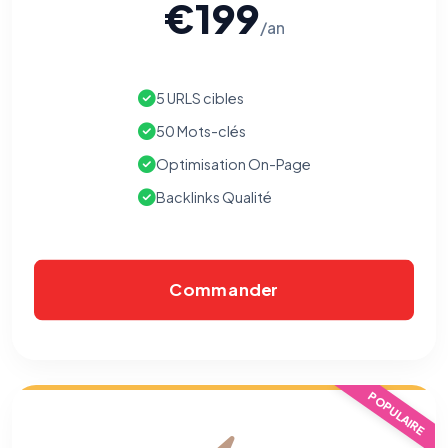
€199
/an
5 URLS cibles
⚙️
50 Mots-clés
Optimisation On-Page
Cookies essentiels
TOUJOURS ACTIF
Backlinks Qualité
Nécessaires au fonctionnement du site : session, sécurité,
mémorisation de vos choix de consentement. Ils ne
peuvent pas être désactivés.
Commander
Cookies analytiques
Nous aident à comprendre comment vous utilisez le site
(pages visitées, durée de visite) pour l'améliorer. Données
anonymisées via Google Analytics.
Cookies marketing
POPULAIRE
Permettent d'afficher des publicités pertinentes et de
mesurer l'efficacité de nos campagnes (Google Ads,
Meta/Facebook). Vous pouvez les refuser sans impact sur