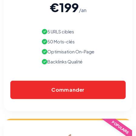
€199
/an
5 URLS cibles
50 Mots-clés
Optimisation On-Page
Backlinks Qualité
Commander
⚙️
POPULAIRE
Cookies essentiels
TOUJOURS ACTIF
Nécessaires au fonctionnement du site : session, sécurité,
mémorisation de vos choix de consentement. Ils ne