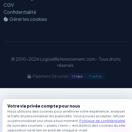
GEO
CGV
Confidentialité
Gérer les cookies
© 2010-2026 LogicielReferencement.com - Tous droits
réservés.
Paiement Sécurisé
S
tripe
Pay
Pal
Votre vie privée compte pour nous
Nous utilisons des cookies pour améliorer votre expérience, analyser
le trafic et personnaliser les publicités. Vous pouvez accepter, refuser
ou personnaliser vos choix à tout moment.
Politique de confidentialité
(le suivi des courriels — pixels / liens — est distinct des cookies du site ;
opposition via le lien en pied de chaque e-mail).