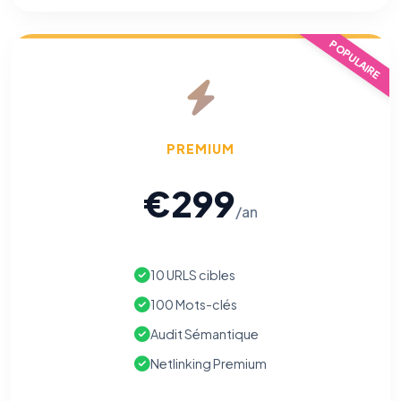
POPULAIRE
PREMIUM
€299
/an
10 URLS cibles
100 Mots-clés
Audit Sémantique
Netlinking Premium