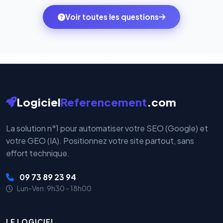
ambitions du moment — sans perdre vos données ni
monde. Vos données bancaires ne transitent jamais
Voir toutes les questions
votre historique.
par nos serveurs — elles sont gérées directement et
cryptées par ces plateformes certifiées PCI DSS.
Logiciel
Referencement
.com
La solution n°1 pour automatiser votre SEO (Google) et
votre GEO (IA). Positionnez votre site partout, sans
effort technique.
09 73 89 23 94
Lun-Ven: 9h30 - 18h00
LE LOGICIEL