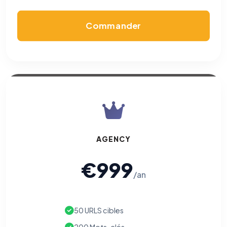
Commander
AGENCY
€999
/an
50 URLS cibles