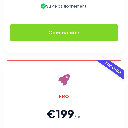
Suivi Positionnement
Commander
TOP CHOIX
PRO
€199
/an