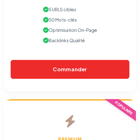
5 URLS cibles
50 Mots-clés
Optimisation On-Page
Backlinks Qualité
Commander
⚙️
POPULAIRE
Cookies essentiels
TOUJOURS ACTIF
Nécessaires au fonctionnement du site : session, sécurité,
mémorisation de vos choix de consentement. Ils ne
peuvent pas être désactivés.
PREMIUM