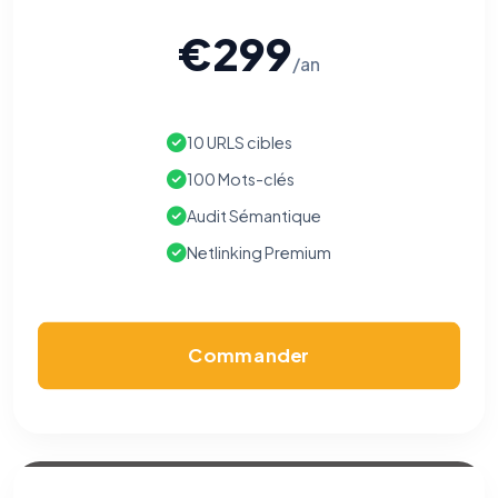
€299
/an
10 URLS cibles
100 Mots-clés
Audit Sémantique
Netlinking Premium
Commander