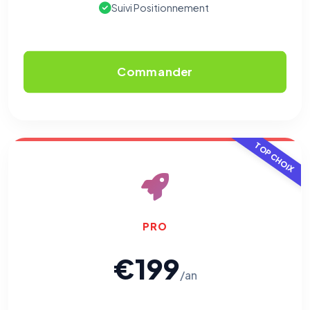
Suivi Positionnement
Commander
TOP CHOIX
PRO
€199
/an