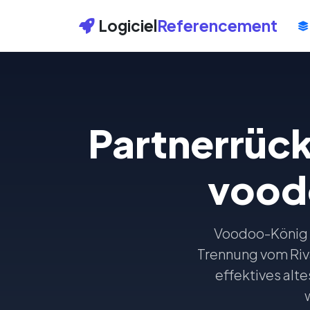
Logiciel
Referencement
Partnerrüc
vood
Voodoo-König M
Trennung vom Rival
effektives alte