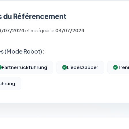
 du Référencement
3/07/2024
et mis à jour le
04/07/2024
.
s (Mode Robot) :
Partnerrückführung
Liebeszauber
Tren
ührung
⚙️
Cookies essentiels
TOUJOURS ACTIF
Nécessaires au fonctionnement du site : session, sécurité,
mémorisation de vos choix de consentement. Ils ne peuvent