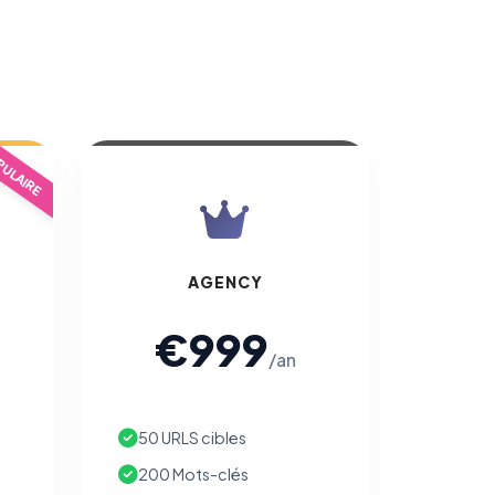
ULAIRE
AGENCY
€999
/an
50 URLS cibles
200 Mots-clés