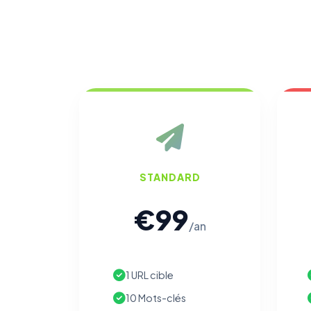
STANDARD
€99
/an
1 URL cible
10 Mots-clés