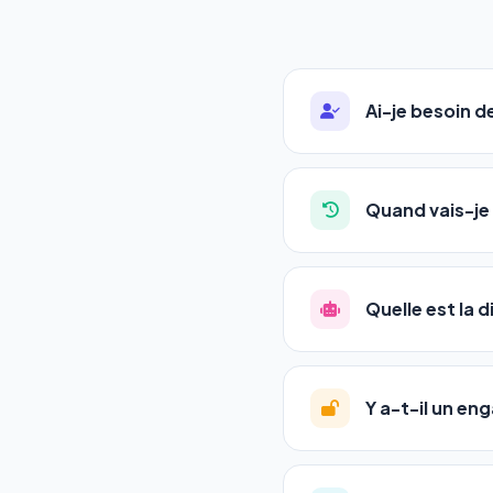
Ai-je besoin 
Absolument pas. Notre 
auto-entrepreneurs, P
Quand vais-je 
l'adresse de votre site,
La plupart de nos utili
référencement est un ma
Quelle est la 
progression
en automat
votre tableau de bord.
Le
SEO
(Search Engine 
GEO
(Generative Engine
Y a-t-il un e
Gemini et Perplexity
vo
deux simultanément et
Aucun engagement.
T
en un clic, ou en nous c