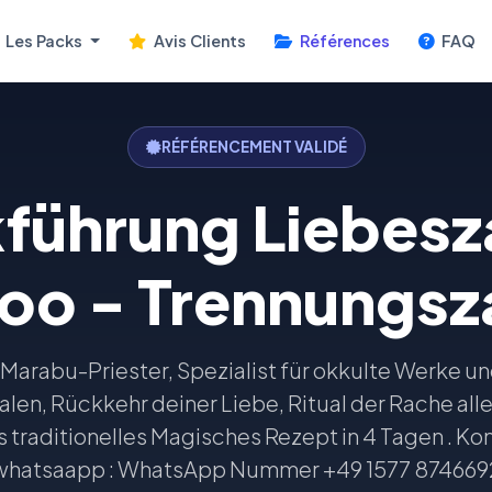
Les Packs
Avis Clients
Références
FAQ
RÉFÉRENCEMENT VALIDÉ
kführung Liebesz
oo - Trennungsz
arabu-Priester, Spezialist für okkulte Werke und 
en, Rückkehr deiner Liebe, Ritual der Rache alles 
s traditionelles Magisches Rezept in 4 Tagen . K
whatsaapp : WhatsApp Nummer +49 1577 874669