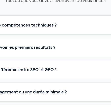
Tout ce que vous devez savoir avant de vous lancer.
de compétences techniques ?
logiciel a été conçu pour être accessible à
tous les profils
: a
ME ou agences. Pas de code, pas de configuration complexe —
voir les premiers résultats ?
 décrivez votre activité, et le logiciel gère tout en automatiqu
sateurs observent une amélioration de leur positionnement en
4 
rathon, pas un sprint — mais notre logiciel
accélère considér
différence entre SEO et GEO ?
isant les actions SEO et GEO 24h/24. Vous suivez l'évolution 
Optimization) vous positionne sur les moteurs classiques : Goo
 Optimization) va plus loin : il fait en sorte que les IA généra
ngagement ou une durée minimale ?
us citent comme référence dans leurs réponses. Notre logiciel e
 automatiquement.
ous nos packs sont résiliables à tout moment, directement depu
ontactant par téléphone (09 73 89 23 94) ou via le support en li