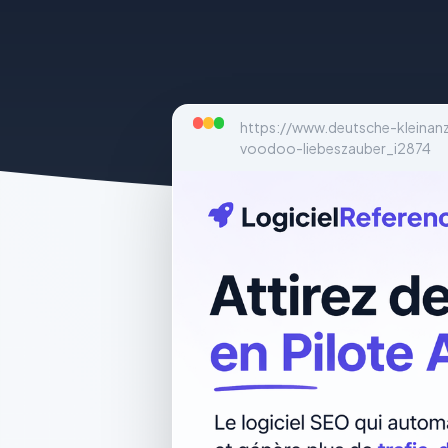
https://www.deutsche-kleinanz
voodoo-liebeszauber_i2874