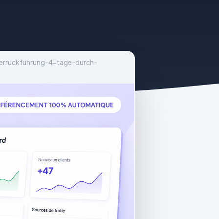
tnerruckfuhrung-4-tage-durch-