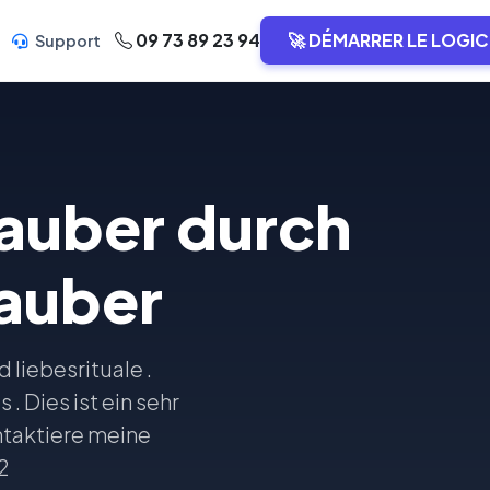
09 73 89 23 94
🚀 DÉMARRER LE LOGIC
Support
auber durch
auber
liebesrituale .
. Dies ist ein sehr
ontaktiere meine
2