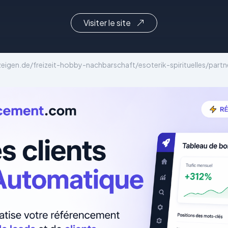
Visiter le site
eigen.de/freizeit-hobby-nachbarschaft/esoterik-spirituelles/par