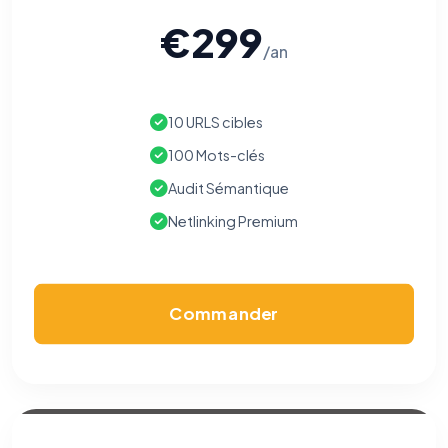
€299
/an
10 URLS cibles
100 Mots-clés
Audit Sémantique
Netlinking Premium
Commander