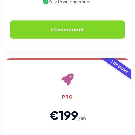
Suivi Positionnement
Commander
TOP CHOIX
PRO
€199
/an