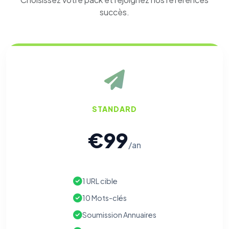
votre navigation.
succès.
Traceurs des courriels
HORS SITE WEB
Les e-mails peuvent contenir un pixel d'ouverture et des liens
traçants (Art. 82 loi Informatique et Libertés ; recommandation CNIL
pixels 2026 / FAQ juillet 2026).
Ce suivi n'est pas géré par ce
bandeau cookies
(cadre distinct du site web). Pour vous y
opposer : utilisez le
lien dédié en pied de chaque courriel
(« Pour
vous opposer à ce suivi ») — sans vous désinscrire des envois — ou
écrivez à
contact@logicielreferencement.com
. Détail :
Politique de
confidentialité
(section Traceurs dans les Courriels).
STANDARD
€99
/an
1 URL cible
10 Mots-clés
Soumission Annuaires