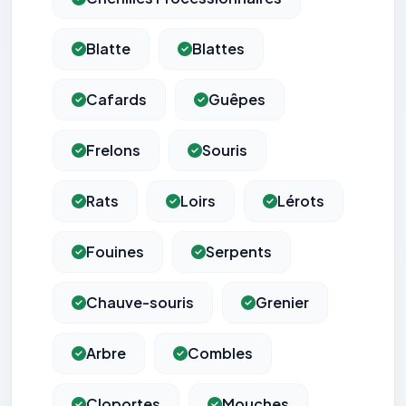
Blatte
Blattes
Cafards
Guêpes
Frelons
Souris
Rats
Loirs
Lérots
Fouines
Serpents
Chauve-souris
Grenier
Arbre
Combles
Cloportes
Mouches