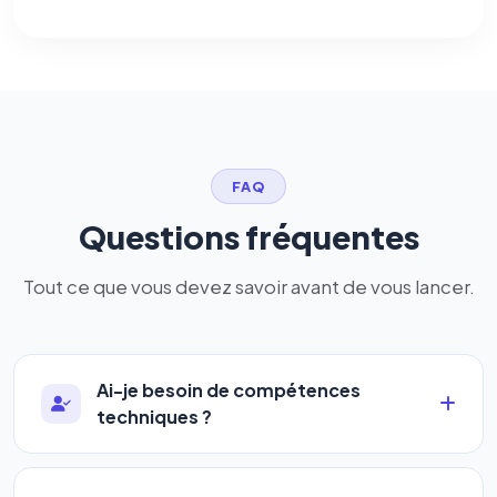
FAQ
Questions fréquentes
Tout ce que vous devez savoir avant de vous lancer.
Ai-je besoin de compétences
techniques ?
Absolument pas. Notre logiciel a été conçu pour
être accessible à
tous les profils
: artisans,