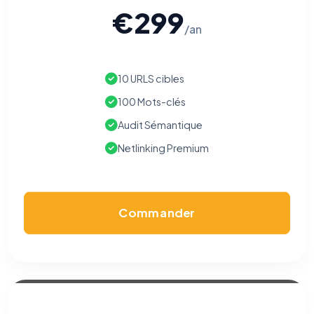
€299
/an
10 URLS cibles
100 Mots-clés
Audit Sémantique
Netlinking Premium
Commander