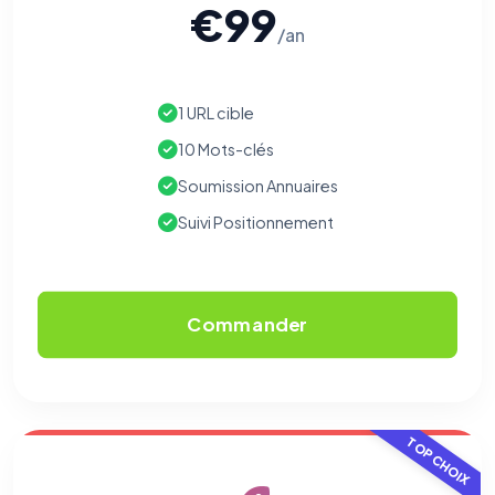
€99
/an
1 URL cible
10 Mots-clés
Soumission Annuaires
Suivi Positionnement
Commander
TOP CHOIX