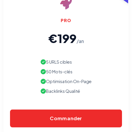
PRO
€199
/an
5 URLS cibles
50 Mots-clés
Optimisation On-Page
Backlinks Qualité
Commander