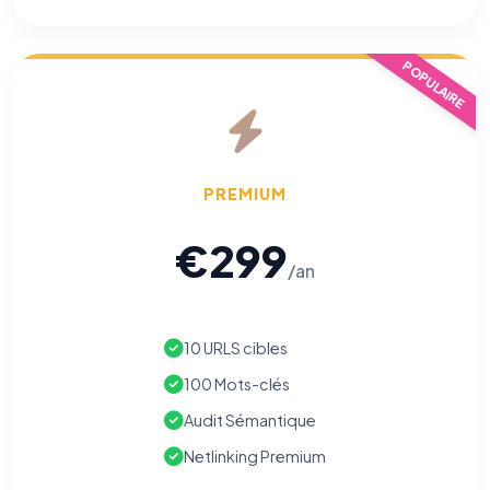
POPULAIRE
PREMIUM
€299
/an
10 URLS cibles
100 Mots-clés
⚙️
Audit Sémantique
Netlinking Premium
Cookies essentiels
TOUJOURS ACTIF