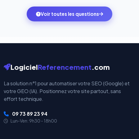
des systèmes de paiement les plus sécurisés au
ambitions du moment — sans perdre vos données ni
monde. Vos données bancaires ne transitent jamais
Voir toutes les questions
votre historique.
par nos serveurs — elles sont gérées directement et
cryptées par ces plateformes certifiées PCI DSS.
Logiciel
Referencement
.com
La solution n°1 pour automatiser votre SEO (Google) et
votre GEO (IA). Positionnez votre site partout, sans
effort technique.
09 73 89 23 94
Lun-Ven: 9h30 - 18h00