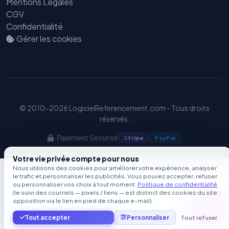
Mentions Légales
CGV
Confidentialité
Gérer les cookies
© 2010-2026 LogicielReferencement.com - Tous droits
réservés.
Paiement Sécurisé
S
tripe
Pay
Pal
Votre vie privée compte pour nous
Nous utilisons des cookies pour améliorer votre expérience, analyser
le trafic et personnaliser les publicités. Vous pouvez accepter, refuser
ou personnaliser vos choix à tout moment.
Politique de confidentialité
(le suivi des courriels — pixels / liens — est distinct des cookies du site ;
opposition via le lien en pied de chaque e-mail).
Tout accepter
Personnaliser
Tout refuser