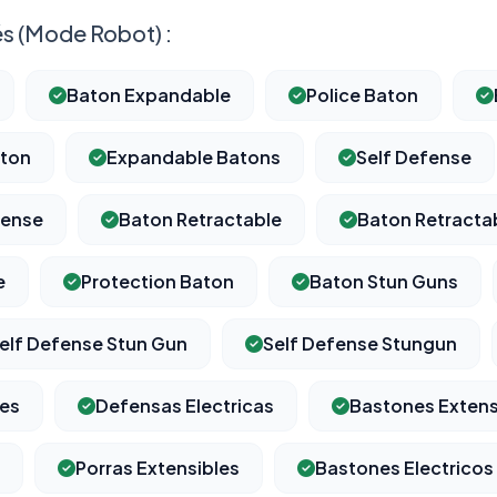
s (Mode Robot) :
Baton Expandable
Police Baton
aton
Expandable Batons
Self Defense
fense
Baton Retractable
Baton Retracta
e
Protection Baton
Baton Stun Guns
elf Defense Stun Gun
Self Defense Stungun
les
Defensas Electricas
Bastones Extens
Porras Extensibles
Bastones Electricos