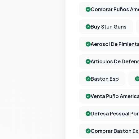
Comprar Puños Am
Buy Stun Guns
Aerosol De Pimient
Articulos De Defen
Baston Esp
Venta Puño Americ
Defesa Pessoal Por
Comprar Baston Ex