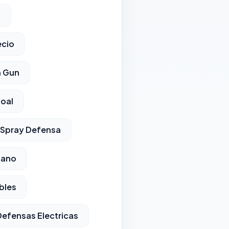
l
ecio
n Gun
oal
Spray Defensa
cano
bles
Defensas Electricas