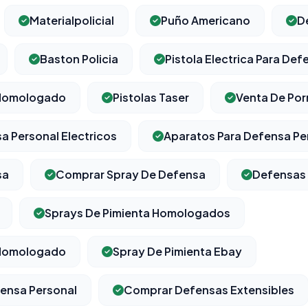
Materialpolicial
Puño Americano
D
Baston Policia
Pistola Electrica Para Def
⚙️
 Homologado
Pistolas Taser
Venta De Por
Cookies essentiels
TOUJOURS ACTIF
a Personal Electricos
Aparatos Para Defensa Pe
Nécessaires au fonctionnement du site : session, sécurité,
mémorisation de vos choix de consentement. Ils ne peuvent
pas être désactivés.
sa
Comprar Spray De Defensa
Defensas 
Cookies analytiques
Sprays De Pimienta Homologados
Nous aident à comprendre comment vous utilisez le site
(pages visitées, durée de visite) pour l'améliorer. Données
 Homologado
anonymisées via Google Analytics.
Spray De Pimienta Ebay
ensa Personal
Comprar Defensas Extensibles
Cookies marketing