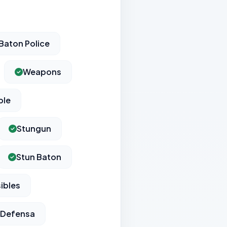
Baton Police
Weapons
ble
Stungun
Stun Baton
ibles
 Defensa