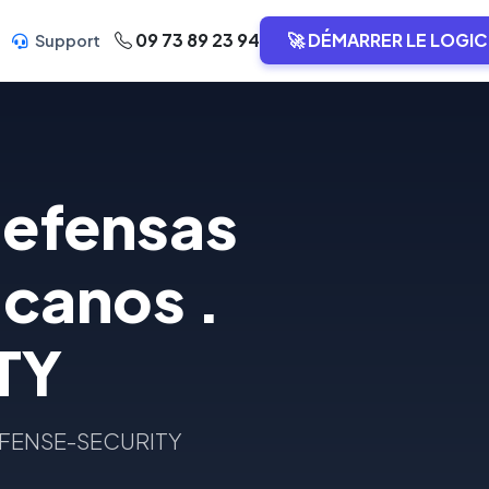
09 73 89 23 94
🚀 DÉMARRER LE LOGIC
Support
defensas
icanos .
TY
. DEFENSE-SECURITY