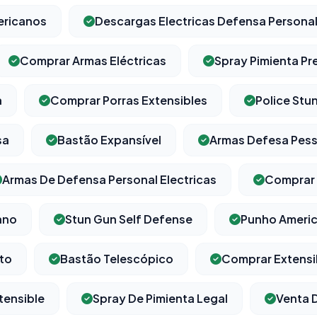
ericanos
Descargas Electricas Defensa Persona
Comprar Armas Eléctricas
Spray Pimienta Pr
a
Comprar Porras Extensibles
Police Stu
sa
Bastão Expansível
Armas Defesa Pess
Armas De Defensa Personal Electricas
Comprar 
ano
Stun Gun Self Defense
Punho Ameri
to
Bastão Telescópico
Comprar Extensi
tensible
Spray De Pimienta Legal
Venta 