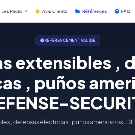
Les Packs
Avis Clients
Références
FAQ
RÉFÉRENCEMENT VALIDÉ
s extensibles , 
cas , puños amer
EFENSE-SECURI
les , defensas electricas , puños americanos 