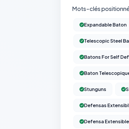
Mots-clés positionné
Expandable Baton
Telescopic Steel B
Batons For Self De
Baton Telescopiqu
Stunguns
S
Defensas Extensib
Defensa Extensible