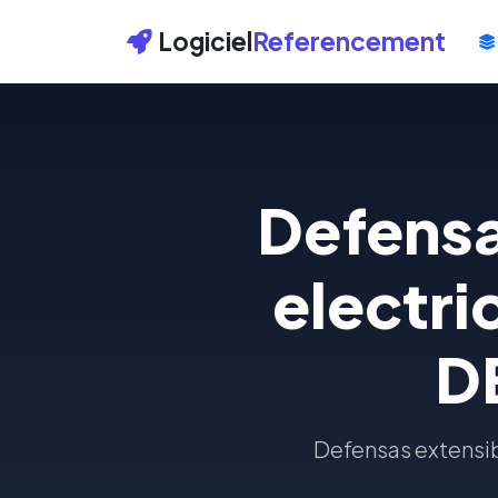
Logiciel
Referencement
Defensa
electri
D
Defensas extensib