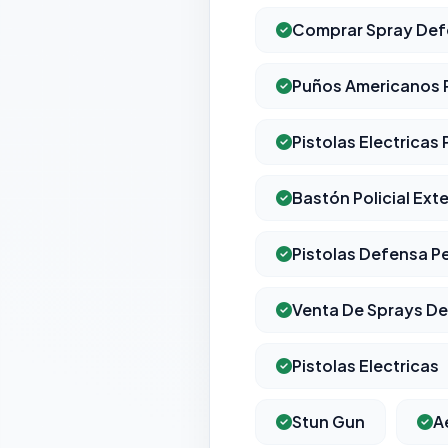
Comprar Spray Def
Puños Americanos 
Pistolas Electricas
Bastón Policial Ext
Pistolas Defensa P
Venta De Sprays De
Pistolas Electricas
Stun Gun
A