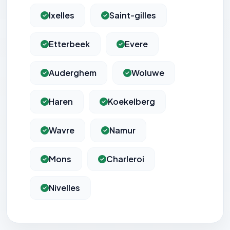
Ixelles
Saint-gilles
Etterbeek
Evere
Auderghem
Woluwe
Haren
Koekelberg
Wavre
Namur
Mons
Charleroi
Nivelles