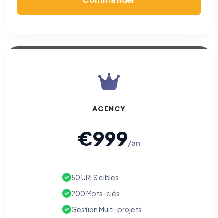
AGENCY
€999
/an
50 URLS cibles
200 Mots-clés
Gestion Multi-projets