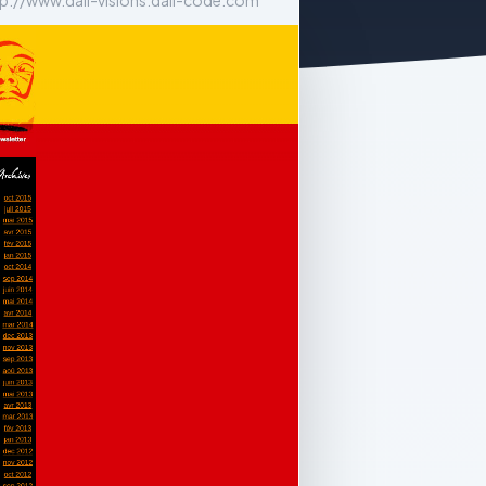
tp://www.dali-visions.dali-code.com