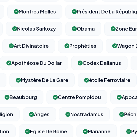
Montres Molles
Président De La Républi
Nicolas Sarkozy
Obama
Zone Eu
Art Divinatoire
Prophéties
Wagon D
Apothéose Du Dollar
Codex Dalianus
Mystère De La Gare
étoile Ferroviaire
Beaubourg
Centre Pompidou
Apoca
ligion
Anges
Nostradamus
Péché
tion
Eglise De Rome
Marianne
Py