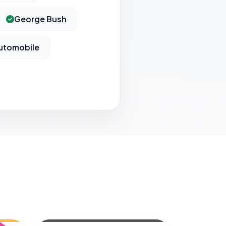
George Bush
utomobile