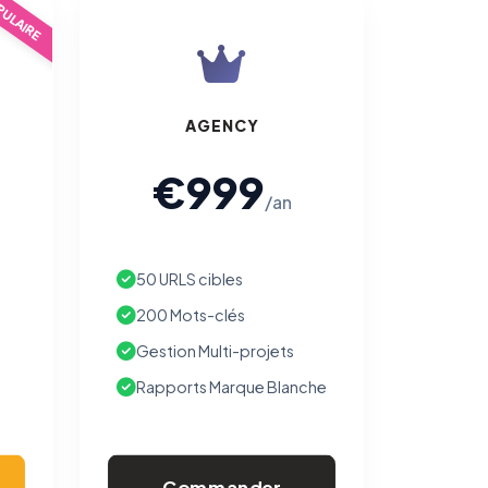
ULAIRE
AGENCY
€999
/an
50 URLS cibles
200 Mots-clés
Gestion Multi-projets
Rapports Marque Blanche
Commander