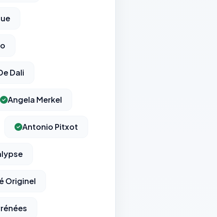
que
ro
e Dali
Angela Merkel
Antonio Pitxot
lypse
 Originel
rénées