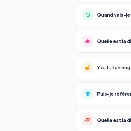
Absolument pas. Notre 
auto-entrepreneurs, P
Quand vais-je 
l'adresse de votre site,
La plupart de nos utili
référencement est un ma
Quelle est la 
progression
en automat
votre tableau de bord.
Le
SEO
(Search Engine 
GEO
(Generative Engine
Y a-t-il un e
Gemini et Perplexity
vo
deux simultanément et
Aucun engagement.
T
en un clic, ou en nous c
Puis-je référe
pas de frais cachés. Vot
Oui ! Chaque pack couvr
Quelle est la 
•
Standard
→ 1 URL