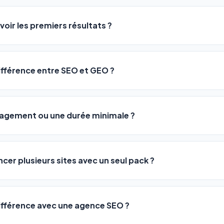
logiciel a été conçu pour être accessible à
tous les profils
: a
ME ou agences. Pas de code, pas de configuration complexe —
voir les premiers résultats ?
 décrivez votre activité, et le logiciel gère tout en automatiqu
sateurs observent une amélioration de leur positionnement en
4 
rathon, pas un sprint — mais notre logiciel
accélère considér
différence entre SEO et GEO ?
isant les actions SEO et GEO 24h/24. Vous suivez l'évolution 
Optimization) vous positionne sur les moteurs classiques : Goo
 Optimization) va plus loin : il fait en sorte que les IA généra
ngagement ou une durée minimale ?
us citent comme référence dans leurs réponses. Notre logiciel e
 automatiquement.
ous nos packs sont résiliables à tout moment, directement depu
ontactant par téléphone (09 73 89 23 94) ou via le support en li
ncer plusieurs sites avec un seul pack ?
re liberté est totale.
e un nombre de sites différent :
différence avec une agence SEO ?