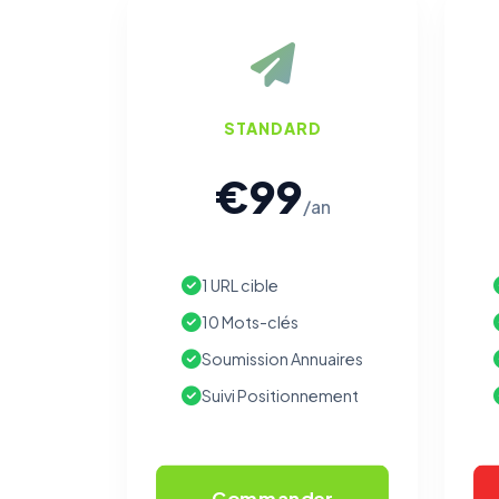
STANDARD
€99
/an
1 URL cible
10 Mots-clés
Soumission Annuaires
Suivi Positionnement
Commander