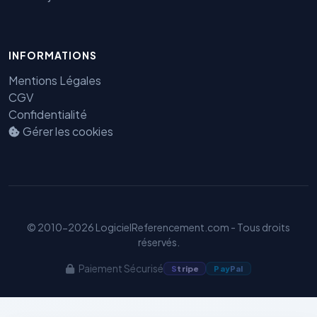
INFORMATIONS
Mentions Légales
Benjamin — Agent IA SEO &
CGV
GEO
Confidentialité
Gérer les cookies
© 2010-2026 LogicielReferencement.com - Tous droits
réservés.
Paiement Sécurisé
S
tripe
Pay
Pal