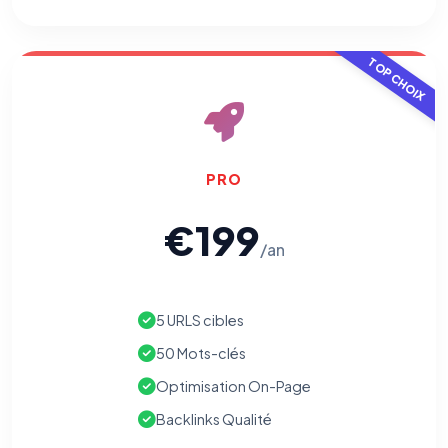
TOP CHOIX
PRO
€199
/an
5 URLS cibles
50 Mots-clés
Optimisation On-Page
Backlinks Qualité