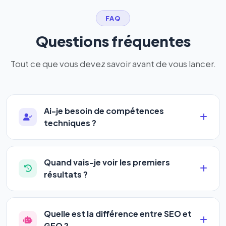
FAQ
Questions fréquentes
Tout ce que vous devez savoir avant de vous lancer.
Ai-je besoin de compétences
techniques ?
Absolument pas. Notre logiciel a été conçu pour
être accessible à
tous les profils
: artisans,
Quand vais-je voir les premiers
commerçants, auto-entrepreneurs, PME ou
résultats ?
agences. Pas de code, pas de configuration
La plupart de nos utilisateurs observent une
complexe — vous renseignez l'adresse de votre
amélioration de leur positionnement en
4 à 6
site, décrivez votre activité, et le logiciel gère tout
Quelle est la différence entre SEO et
semaines
. Le référencement est un marathon, pas
en automatique 24h/24.
GEO ?