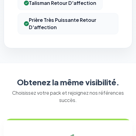
Talisman Retour D'affection
Prière Très Puissante Retour
D'affection
⚙️
Obtenez la même visibilité.
Choisissez votre pack et rejoignez nos références
Cookies essentiels
TOUJOURS ACTIF
succès.
Nécessaires au fonctionnement du site : session, sécurité,
mémorisation de vos choix de consentement. Ils ne
peuvent pas être désactivés.
Cookies analytiques
Nous aident à comprendre comment vous utilisez le site