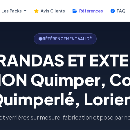
Les Packs
Avis Clients
Références
FAQ
RÉFÉRENCEMENT VALIDÉ
RANDAS ET EXT
ION Quimper, Co
uimperlé, Lorie
t verrières sur mesure, fabrication et pose par 