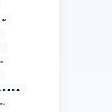
nez
n
er
oncarneau
unc