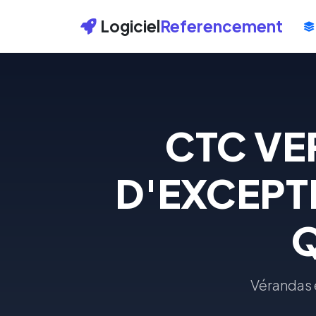
Logiciel
Referencement
CTC VE
D'EXCEPT
Q
Vérandas e