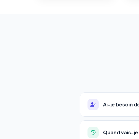
Ai-je besoin 
Absolument pas. Notre 
auto-entrepreneurs, P
Quand vais-je 
l'adresse de votre site,