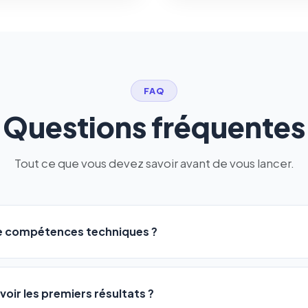
FAQ
Questions fréquentes
Tout ce que vous devez savoir avant de vous lancer.
de compétences techniques ?
logiciel a été conçu pour être accessible à
tous les profils
: a
ME ou agences. Pas de code, pas de configuration complexe —
voir les premiers résultats ?
 décrivez votre activité, et le logiciel gère tout en automatiqu