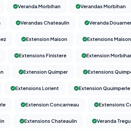
Veranda Morbihan
Verandas Morbihan
n
Verandas Chateaulin
Veranda Douarne
⚙️
nez
Extension Maison
Extensions Maison
Cookies essentiels
TOUJOURS ACTIF
Extensions Finistere
Extension Morbiha
Nécessaires au fonctionnement du site : session, sécurité,
mémorisation de vos choix de consentement. Ils ne peuvent
pas être désactivés.
an
Extension Quimper
Extensions Quimp
Extensions Lorient
Extension Quuimperle
Cookies analytiques
Nous aident à comprendre comment vous utilisez le site
(pages visitées, durée de visite) pour l'améliorer. Données
rle
Extension Concarneau
Extensions C
anonymisées via Google Analytics.
in
Extensions Chateaulin
Veranda Treg
Cookies marketing