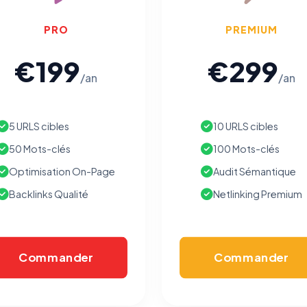
PRO
PREMIUM
€199
€299
/an
/an
5 URLS cibles
10 URLS cibles
50 Mots-clés
100 Mots-clés
Optimisation On-Page
Audit Sémantique
Backlinks Qualité
Netlinking Premium
Commander
Commander