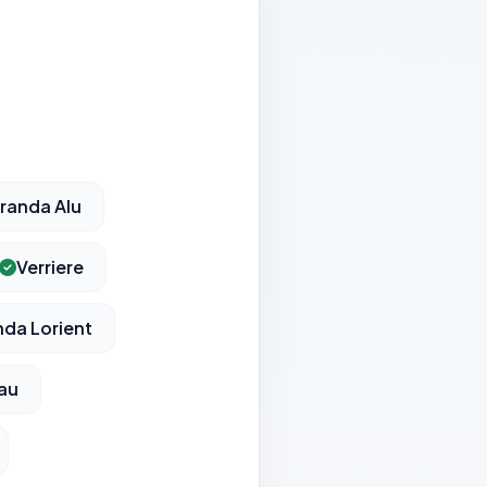
randa Alu
Verriere
nda Lorient
au