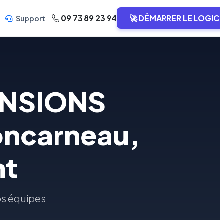
09 73 89 23 94
🚀 DÉMARRER LE LOGIC
Support
ENSIONS
ncarneau,
nt
nos équipes