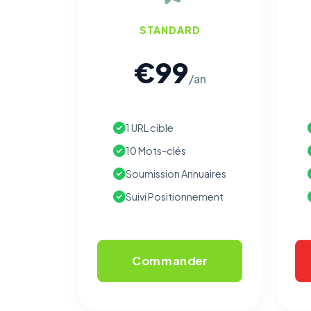
STANDARD
€99
/an
1 URL cible
10 Mots-clés
Soumission Annuaires
Suivi Positionnement
Commander