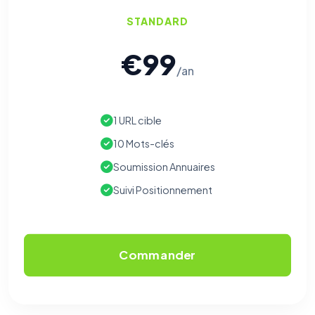
STANDARD
€99
/an
1 URL cible
10 Mots-clés
⚙️
Soumission Annuaires
Suivi Positionnement
Cookies essentiels
TOUJOURS ACTIF
Nécessaires au fonctionnement du site : session, sécurité,
mémorisation de vos choix de consentement. Ils ne
peuvent pas être désactivés.
Commander
Cookies analytiques
Nous aident à comprendre comment vous utilisez le site
(pages visitées, durée de visite) pour l'améliorer. Données
anonymisées via Google Analytics.