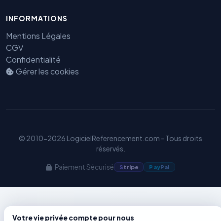
INFORMATIONS
Benjamin — Agent IA SEO &
Mentions Légales
GEO
CGV
Confidentialité
Gérer les cookies
© 2010-2026 LogicielReferencement.com - Tous droits
réservés.
Paiement Sécurisé
S
tripe
Pay
Pal
Votre vie privée compte pour nous