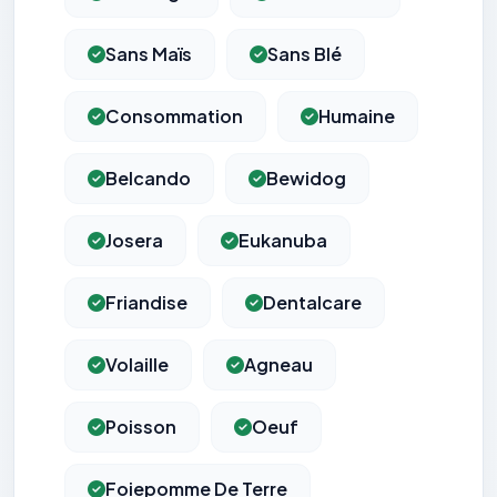
Sans Maïs
Sans Blé
Consommation
Humaine
Belcando
Bewidog
Josera
Eukanuba
Friandise
Dentalcare
Volaille
Agneau
Poisson
Oeuf
Foiepomme De Terre