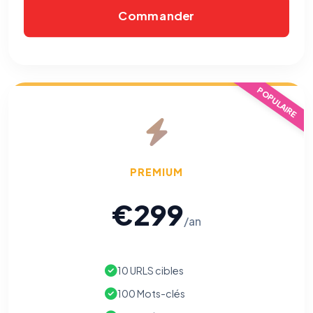
Commander
POPULAIRE
PREMIUM
€299
/an
10 URLS cibles
100 Mots-clés