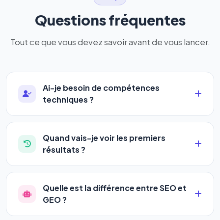
Questions fréquentes
Tout ce que vous devez savoir avant de vous lancer.
Ai-je besoin de compétences
techniques ?
Absolument pas. Notre logiciel a été conçu pour
être accessible à
tous les profils
: artisans,
Quand vais-je voir les premiers
commerçants, auto-entrepreneurs, PME ou
résultats ?
agences. Pas de code, pas de configuration
La plupart de nos utilisateurs observent une
complexe — vous renseignez l'adresse de votre
amélioration de leur positionnement en
4 à 6
site, décrivez votre activité, et le logiciel gère tout
Quelle est la différence entre SEO et
semaines
. Le référencement est un marathon, pas
en automatique 24h/24.
GEO ?
un sprint — mais notre logiciel
accélère