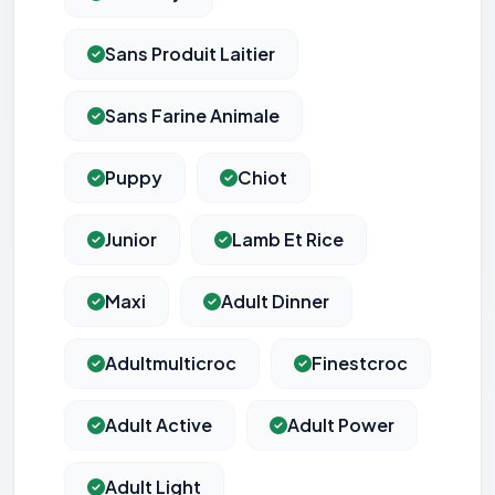
Sans Produit Laitier
Sans Farine Animale
Puppy
Chiot
Junior
Lamb Et Rice
Maxi
Adult Dinner
Adultmulticroc
Finestcroc
Adult Active
Adult Power
Adult Light