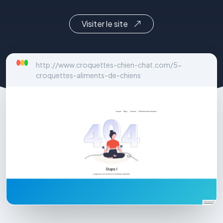
Visiter le site
http://www.croquettes-chien-chat.com/5-
croquettes-aliments-de-chiens