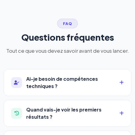
FAQ
Questions fréquentes
Tout ce que vous devez savoir avant de vous lancer.
Ai-je besoin de compétences
techniques ?
Absolument pas. Notre logiciel a été conçu pour
être accessible à
tous les profils
: artisans,
Quand vais-je voir les premiers
commerçants, auto-entrepreneurs, PME ou
résultats ?
agences. Pas de code, pas de configuration
La plupart de nos utilisateurs observent une
complexe — vous renseignez l'adresse de votre