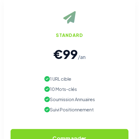
STANDARD
€99
/an
1 URL cible
10 Mots-clés
Soumission Annuaires
Suivi Positionnement
Commander