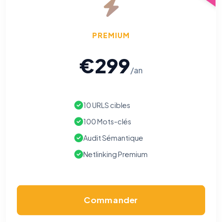
votre navigation.
Traceurs des courriels
HORS SITE WEB
PREMIUM
Les e-mails peuvent contenir un pixel d'ouverture et des liens
traçants (Art. 82 loi Informatique et Libertés ; recommandation CNIL
€299
pixels 2026 / FAQ juillet 2026).
Ce suivi n'est pas géré par ce
bandeau cookies
(cadre distinct du site web). Pour vous y
/an
opposer : utilisez le
lien dédié en pied de chaque courriel
(« Pour
vous opposer à ce suivi ») — sans vous désinscrire des envois — ou
écrivez à
contact@logicielreferencement.com
. Détail :
Politique de
confidentialité
(section Traceurs dans les Courriels).
10 URLS cibles
100 Mots-clés
Audit Sémantique
Netlinking Premium
Commander