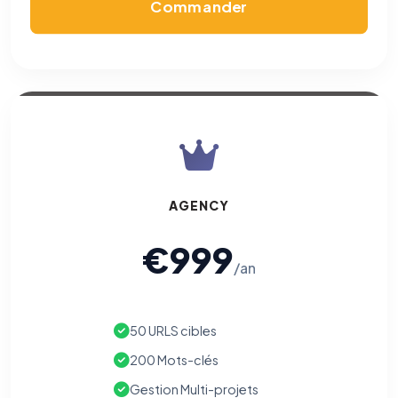
Commander
AGENCY
€999
/an
50 URLS cibles
200 Mots-clés
Gestion Multi-projets