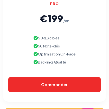
PRO
€199
/an
5 URLS cibles
50 Mots-clés
Optimisation On-Page
Backlinks Qualité
Commander