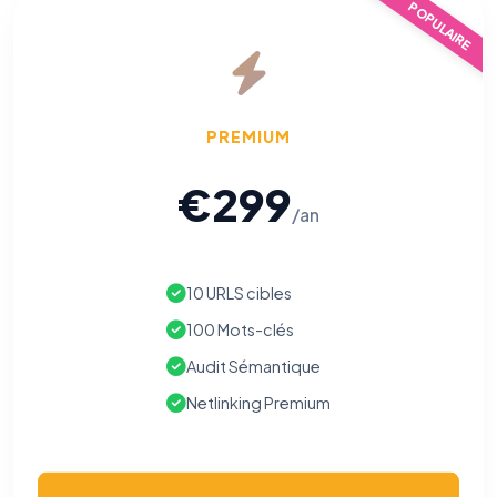
POPULAIRE
PREMIUM
€299
/an
10 URLS cibles
100 Mots-clés
Audit Sémantique
Netlinking Premium