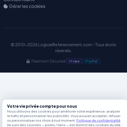
Benjamin — Agent IA SEO &
Gérer les cookies
GEO
© 2010-2026 LogicielReferencement.com - Tous droits
réservés.
Paiement Sécurisé
S
tripe
Pay
Pal
Votre vie privée compte pour nous
Nous utilisons des cookies pour améliorer votre expérience, analyser
le trafic et personnaliser les publicités. Vous pouvez accepter, refuser
ou personnaliser vos choix à tout moment.
Politique de confidentialité
(le suivi des courriels — pixels / liens — est distinct des cookies du site ;