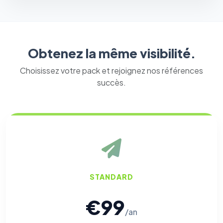
vous opposer à ce suivi ») — sans vous désinscrire des envois — ou
écrivez à
contact@logicielreferencement.com
. Détail :
Politique de
confidentialité
(section Traceurs dans les Courriels).
Obtenez la même visibilité.
Choisissez votre pack et rejoignez nos références
succès.
STANDARD
€99
/an