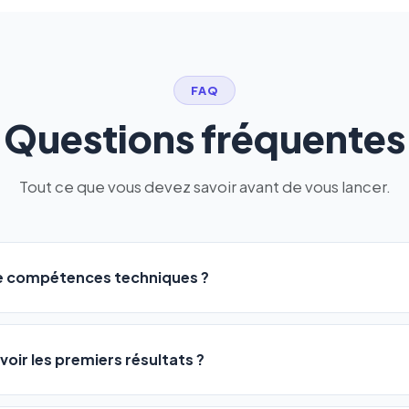
FAQ
Questions fréquentes
Tout ce que vous devez savoir avant de vous lancer.
de compétences techniques ?
logiciel a été conçu pour être accessible à
tous les profils
: a
ME ou agences. Pas de code, pas de configuration complexe —
voir les premiers résultats ?
 décrivez votre activité, et le logiciel gère tout en automatiqu
sateurs observent une amélioration de leur positionnement en
4 