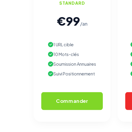
STANDARD
€99
/an
1 URL cible
10 Mots-clés
Soumission Annuaires
Suivi Positionnement
Commander