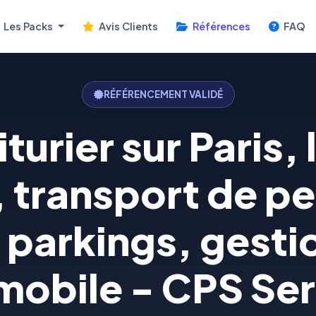
Les Packs
Avis Clients
Références
FAQ
RÉFÉRENCEMENT VALIDÉ
turier sur Paris,
, transport de p
 parkings, gestio
mobile - CPS Ser