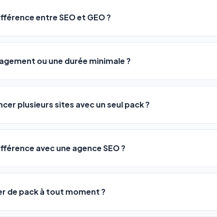
rathon, pas un sprint — mais notre logiciel
accélère considér
différence entre SEO et GEO ?
isant les actions SEO et GEO 24h/24. Vous suivez l'évolution 
Optimization) vous positionne sur les moteurs classiques : Goo
 Optimization) va plus loin : il fait en sorte que les IA généra
ngagement ou une durée minimale ?
us citent comme référence dans leurs réponses. Notre logiciel e
 automatiquement.
ous nos packs sont résiliables à tout moment, directement depu
ontactant par téléphone (09 73 89 23 94) ou via le support en li
ncer plusieurs sites avec un seul pack ?
re liberté est totale.
e un nombre de sites différent :
différence avec une agence SEO ?
re en moyenne entre
500 et 3 000€/mois
, sans garantie de rés
0 URLs
vous donne accès aux mêmes leviers d'optimisation dès
99€/an
er de pack à tout moment ?
 URLs
, un support humain inclus, et une couverture SEO + GEO que l
e est immédiate et la descente est possible à chaque renouv