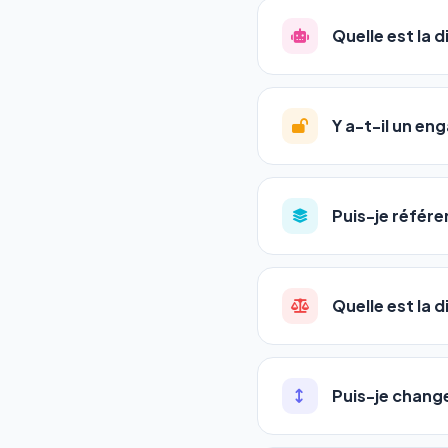
référencement est un ma
Quelle est la 
progression
en automat
votre tableau de bord.
Le
SEO
(Search Engine 
GEO
(Generative Engine
Y a-t-il un e
Gemini et Perplexity
vo
deux simultanément et
Aucun engagement.
T
en un clic, ou en nous c
Puis-je référe
pas de frais cachés. Vot
Oui ! Chaque pack couvr
Quelle est la 
•
Standard
→ 1 URL
•
Pro
→ jusqu'à 5 URLs
Une agence SEO factu
•
Premium
→ jusqu'à 1
les IA. Notre logiciel 
Puis-je chang
•
Agency
→ jusqu'à 50
visibles en temps réel
pas encore.
Oui, la montée en gamm