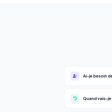
Ai-je besoin 
Absolument pas. Notre 
auto-entrepreneurs, P
Quand vais-je 
l'adresse de votre site,
La plupart de nos utili