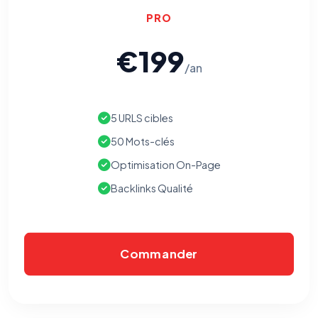
PRO
€199
/an
5 URLS cibles
50 Mots-clés
Optimisation On-Page
Backlinks Qualité
Commander