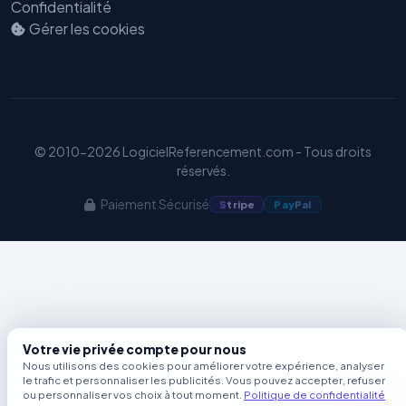
Confidentialité
Benjamin — Agent IA SEO &
Gérer les cookies
GEO
© 2010-2026 LogicielReferencement.com - Tous droits
réservés.
Paiement Sécurisé
S
tripe
Pay
Pal
Votre vie privée compte pour nous
Nous utilisons des cookies pour améliorer votre expérience, analyser
le trafic et personnaliser les publicités. Vous pouvez accepter, refuser
ou personnaliser vos choix à tout moment.
Politique de confidentialité