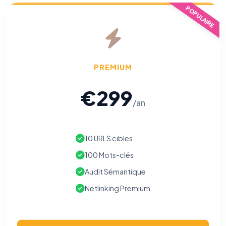
POPULAIRE
PREMIUM
€299
/an
10 URLS cibles
100 Mots-clés
Audit Sémantique
Netlinking Premium