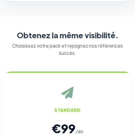
vous opposer à ce suivi ») — sans vous désinscrire des envois — ou
écrivez à
contact@logicielreferencement.com
. Détail :
Politique de
confidentialité
(section Traceurs dans les Courriels).
Obtenez la même visibilité.
Choisissez votre pack et rejoignez nos références
succès.
STANDARD
€99
/an