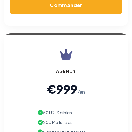
Commander
AGENCY
€999
/an
50 URLS cibles
200 Mots-clés