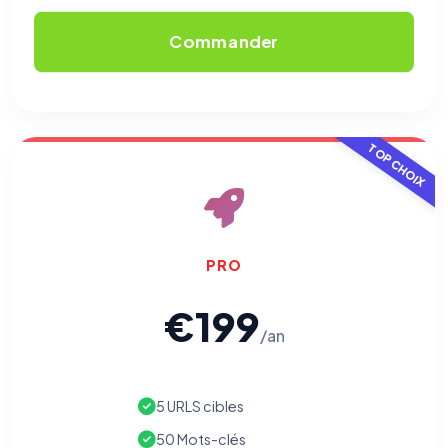
Commander
TOP CHOIX
PRO
⚙️
€199
/an
Cookies essentiels
TOUJOURS ACTIF
Nécessaires au fonctionnement du site : session, sécurité,
mémorisation de vos choix de consentement. Ils ne
peuvent pas être désactivés.
5 URLS cibles
50 Mots-clés
Cookies analytiques