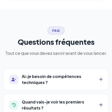
FAQ
Questions fréquentes
Tout ce que vous devez savoir avant de vous lancer.
Ai-je besoin de compétences
techniques ?
Absolument pas. Notre logiciel a été conçu pour
être accessible à
tous les profils
: artisans,
Quand vais-je voir les premiers
commerçants, auto-entrepreneurs, PME ou
résultats ?