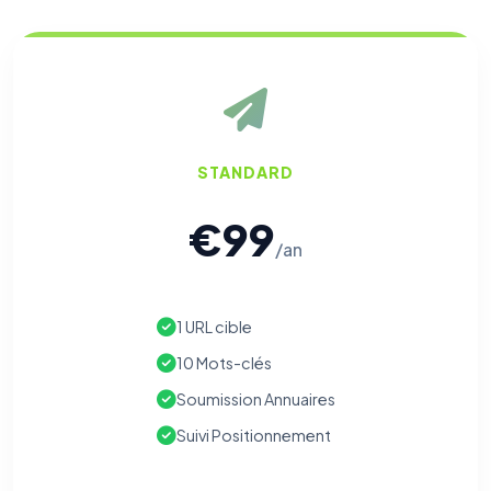
STANDARD
€99
/an
1 URL cible
10 Mots-clés
Soumission Annuaires
Suivi Positionnement