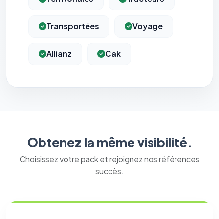
⚙️
Transportées
Voyage
Allianz
Cak
Cookies essentiels
TOUJOURS ACTIF
Nécessaires au fonctionnement du site : session, sécurité,
mémorisation de vos choix de consentement. Ils ne
peuvent pas être désactivés.
Cookies analytiques
Nous aident à comprendre comment vous utilisez le site
(pages visitées, durée de visite) pour l'améliorer. Données
anonymisées via Google Analytics.
Obtenez la même visibilité.
Cookies marketing
Choisissez votre pack et rejoignez nos références
Permettent d'afficher des publicités pertinentes et de
succès.
mesurer l'efficacité de nos campagnes (Google Ads,
Meta/Facebook). Vous pouvez les refuser sans impact sur
votre navigation.
Traceurs des courriels
HORS SITE WEB