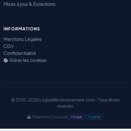
Mises à jour & Évolutions
INFORMATIONS
Mentions Légales
CGV
Benjamin — Agent IA SEO &
Confidentialité
GEO
Gérer les cookies
© 2010-2026 LogicielReferencement.com - Tous droits
réservés.
Paiement Sécurisé
S
tripe
Pay
Pal