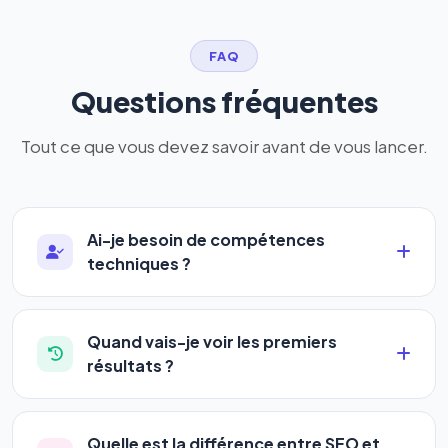
FAQ
Questions fréquentes
Tout ce que vous devez savoir avant de vous lancer.
Ai-je besoin de compétences
techniques ?
Absolument pas. Notre logiciel a été conçu pour
être accessible à
tous les profils
: artisans,
Quand vais-je voir les premiers
commerçants, auto-entrepreneurs, PME ou
résultats ?
agences. Pas de code, pas de configuration
La plupart de nos utilisateurs observent une
complexe — vous renseignez l'adresse de votre
amélioration de leur positionnement en
4 à 6
site, décrivez votre activité, et le logiciel gère tout
Quelle est la différence entre SEO et