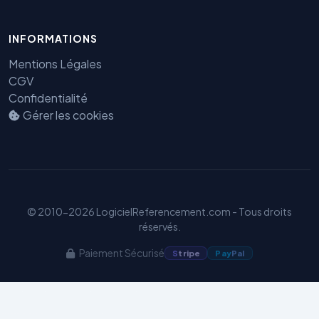
INFORMATIONS
Mentions Légales
CGV
Confidentialité
Benjamin — Agent IA SEO &
Gérer les cookies
GEO
© 2010-2026 LogicielReferencement.com - Tous droits
réservés.
Paiement Sécurisé
S
tripe
Pay
Pal