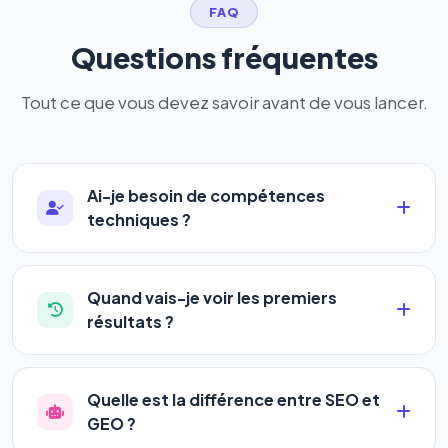
FAQ
Questions fréquentes
Tout ce que vous devez savoir avant de vous lancer.
Ai-je besoin de compétences
techniques ?
Absolument pas. Notre logiciel a été conçu pour
être accessible à
tous les profils
: artisans,
Quand vais-je voir les premiers
commerçants, auto-entrepreneurs, PME ou
résultats ?
agences. Pas de code, pas de configuration
La plupart de nos utilisateurs observent une
complexe — vous renseignez l'adresse de votre
amélioration de leur positionnement en
4 à 6
site, décrivez votre activité, et le logiciel gère tout
Quelle est la différence entre SEO et
semaines
. Le référencement est un marathon, pas
en automatique 24h/24.
GEO ?
un sprint — mais notre logiciel
accélère