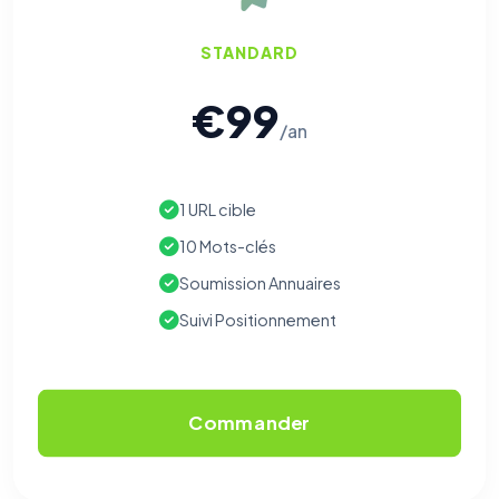
STANDARD
€99
/an
1 URL cible
10 Mots-clés
Soumission Annuaires
Suivi Positionnement
Commander