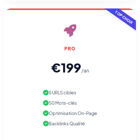
TOP CHOIX
PRO
€199
/an
5 URLS cibles
50 Mots-clés
Optimisation On-Page
Backlinks Qualité