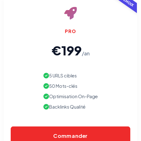
PRO
€199
/an
5 URLS cibles
50 Mots-clés
Optimisation On-Page
Backlinks Qualité
Commander