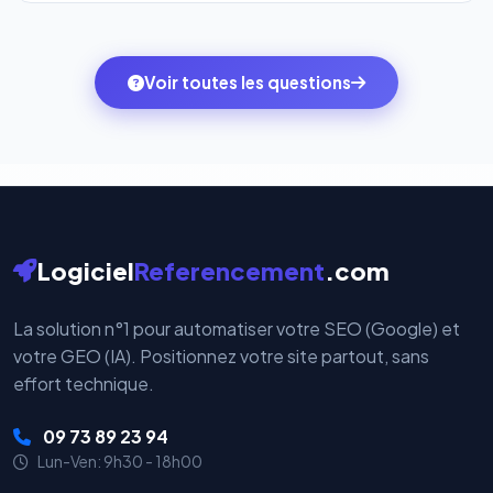
l'onglet
« Migrer votre pack »
pour basculer en
Totalement. Nous utilisons
Stripe
et
PayPal
, deux
quelques clics vers le pack qui correspond à vos
des systèmes de paiement les plus sécurisés au
ambitions du moment — sans perdre vos données ni
monde. Vos données bancaires ne transitent jamais
Voir toutes les questions
votre historique.
par nos serveurs — elles sont gérées directement et
cryptées par ces plateformes certifiées PCI DSS.
Logiciel
Referencement
.com
La solution n°1 pour automatiser votre SEO (Google) et
votre GEO (IA). Positionnez votre site partout, sans
effort technique.
09 73 89 23 94
Lun-Ven: 9h30 - 18h00