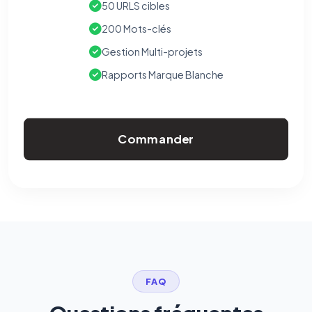
écrivez à
contact@logicielreferencement.com
. Détail :
Politique de
50 URLS cibles
confidentialité
(section Traceurs dans les Courriels).
200 Mots-clés
Gestion Multi-projets
Rapports Marque Blanche
Commander
FAQ