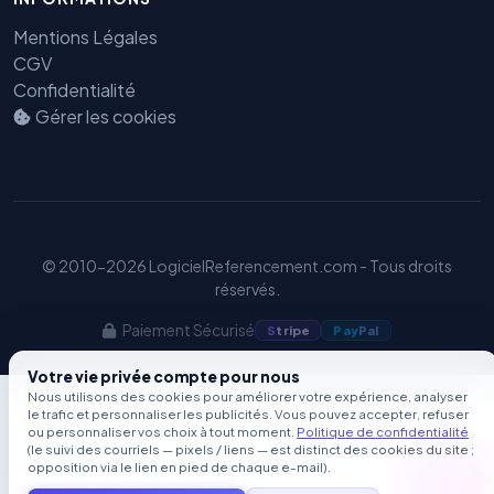
Mentions Légales
CGV
Confidentialité
Gérer les cookies
© 2010-2026 LogicielReferencement.com - Tous droits
réservés.
Paiement Sécurisé
S
tripe
Pay
Pal
Votre vie privée compte pour nous
Nous utilisons des cookies pour améliorer votre expérience, analyser
le trafic et personnaliser les publicités. Vous pouvez accepter, refuser
ou personnaliser vos choix à tout moment.
Politique de confidentialité
(le suivi des courriels — pixels / liens — est distinct des cookies du site ;
opposition via le lien en pied de chaque e-mail).