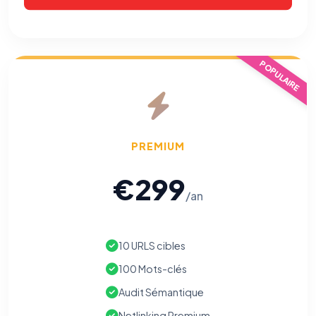
POPULAIRE
PREMIUM
€299
/an
10 URLS cibles
100 Mots-clés
⚙️
Audit Sémantique
Netlinking Premium