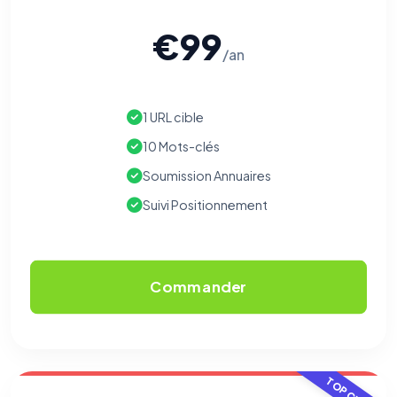
€99
/an
1 URL cible
10 Mots-clés
Soumission Annuaires
Suivi Positionnement
Commander
TOP CHOIX