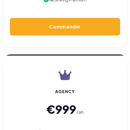
Cookies essentiels
TOUJOURS ACTIF
Nécessaires au fonctionnement du site : session, sécurité,
mémorisation de vos choix de consentement. Ils ne
peuvent pas être désactivés.
Commander
Cookies analytiques
Nous aident à comprendre comment vous utilisez le site
(pages visitées, durée de visite) pour l'améliorer. Données
anonymisées via Google Analytics.
Cookies marketing
Permettent d'afficher des publicités pertinentes et de
mesurer l'efficacité de nos campagnes (Google Ads,
Meta/Facebook). Vous pouvez les refuser sans impact sur
votre navigation.
AGENCY
Traceurs des courriels
HORS SITE WEB
€999
Les e-mails peuvent contenir un pixel d'ouverture et des liens
traçants (Art. 82 loi Informatique et Libertés ; recommandation CNIL
/an
pixels 2026 / FAQ juillet 2026).
Ce suivi n'est pas géré par ce
bandeau cookies
(cadre distinct du site web). Pour vous y
opposer : utilisez le
lien dédié en pied de chaque courriel
(« Pour
vous opposer à ce suivi ») — sans vous désinscrire des envois — ou