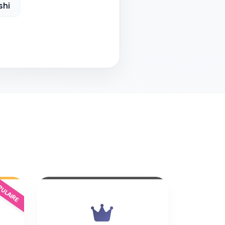
shi
ULAIRE