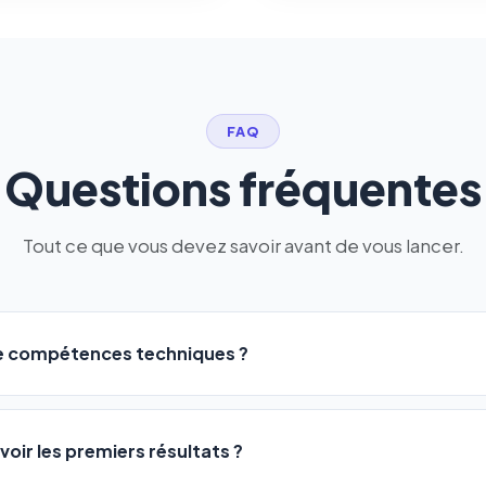
FAQ
Questions fréquentes
Tout ce que vous devez savoir avant de vous lancer.
de compétences techniques ?
logiciel a été conçu pour être accessible à
tous les profils
: a
ME ou agences. Pas de code, pas de configuration complexe —
voir les premiers résultats ?
 décrivez votre activité, et le logiciel gère tout en automatiqu