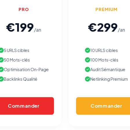
PRO
PREMIUM
€199
€299
/an
/an
5 URLS cibles
10 URLS cibles
50 Mots-clés
100 Mots-clés
Optimisation On-Page
Audit Sémantique
Backlinks Qualité
Netlinking Premium
Commander
Commander