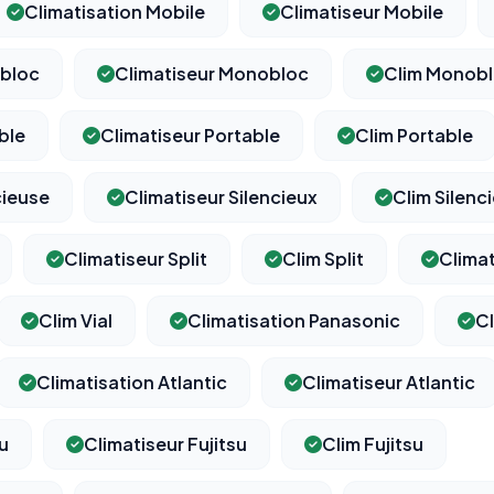
Climatisation Mobile
Climatiseur Mobile
obloc
Climatiseur Monobloc
Clim Monob
⚙️
ble
Climatiseur Portable
Clim Portable
cieuse
Climatiseur Silencieux
Clim Silenc
Cookies essentiels
TOUJOURS ACTIF
Nécessaires au fonctionnement du site : session, sécurité,
mémorisation de vos choix de consentement. Ils ne peuvent
Climatiseur Split
Clim Split
Climat
pas être désactivés.
Clim Vial
Climatisation Panasonic
Cl
Cookies analytiques
Nous aident à comprendre comment vous utilisez le site
Climatisation Atlantic
Climatiseur Atlantic
(pages visitées, durée de visite) pour l'améliorer. Données
anonymisées via Google Analytics.
su
Climatiseur Fujitsu
Clim Fujitsu
Cookies marketing