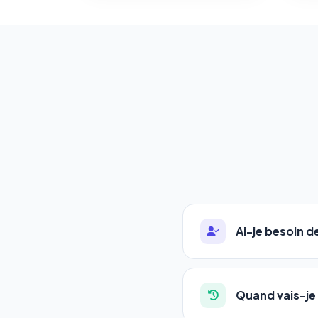
Ai-je besoin 
Absolument pas. Notre 
auto-entrepreneurs, P
Quand vais-je 
l'adresse de votre site,