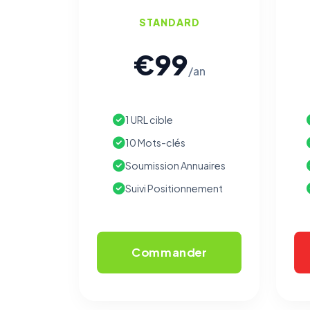
STANDARD
€99
/an
1 URL cible
10 Mots-clés
Soumission Annuaires
Suivi Positionnement
Commander