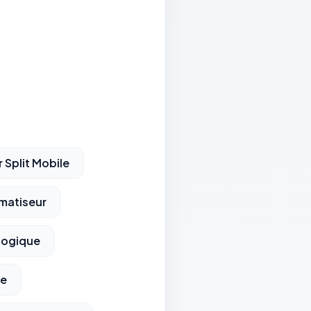
 Split Mobile
matiseur
logique
le