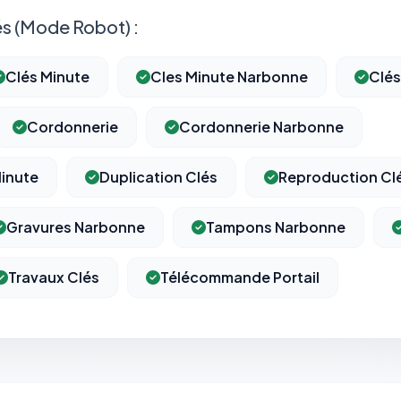
s (Mode Robot) :
Clés Minute
Cles Minute Narbonne
Clés
Cordonnerie
Cordonnerie Narbonne
inute
Duplication Clés
Reproduction Cl
Gravures Narbonne
Tampons Narbonne
Travaux Clés
Télécommande Portail
⚙️
Cookies essentiels
TOUJOURS ACTIF
Nécessaires au fonctionnement du site : session, sécurité,