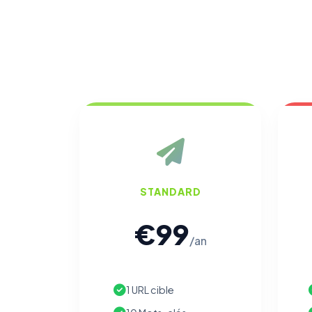
STANDARD
€99
/an
1 URL cible