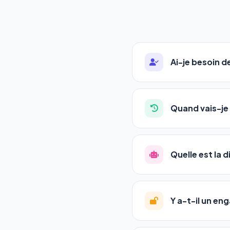
Ai-je besoin 
Absolument pas. Notre 
auto-entrepreneurs, P
Quand vais-je 
l'adresse de votre site,
La plupart de nos utili
référencement est un ma
Quelle est la 
progression
en automat
votre tableau de bord.
Le
SEO
(Search Engine 
GEO
(Generative Engine
Y a-t-il un e
Gemini et Perplexity
vo
deux simultanément et
Aucun engagement.
T