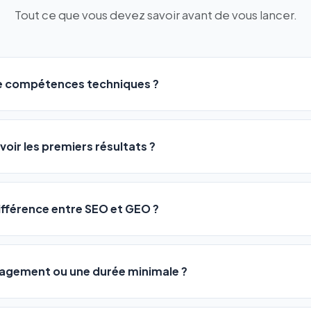
Tout ce que vous devez savoir avant de vous lancer.
de compétences techniques ?
logiciel a été conçu pour être accessible à
tous les profils
: a
ME ou agences. Pas de code, pas de configuration complexe —
voir les premiers résultats ?
 décrivez votre activité, et le logiciel gère tout en automatiqu
sateurs observent une amélioration de leur positionnement en
4 
rathon, pas un sprint — mais notre logiciel
accélère considér
différence entre SEO et GEO ?
isant les actions SEO et GEO 24h/24. Vous suivez l'évolution 
Optimization) vous positionne sur les moteurs classiques : Goo
 Optimization) va plus loin : il fait en sorte que les IA généra
ngagement ou une durée minimale ?
us citent comme référence dans leurs réponses. Notre logiciel e
 automatiquement.
ous nos packs sont résiliables à tout moment, directement depu