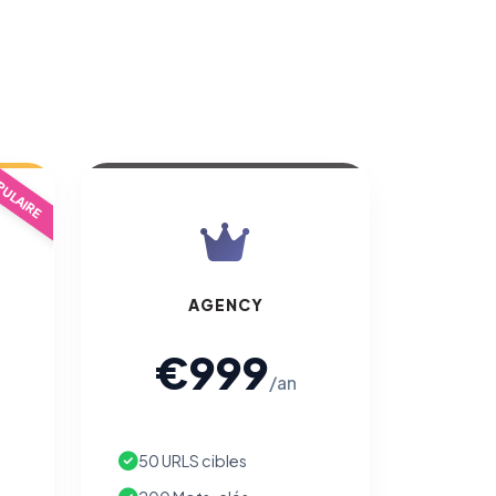
ULAIRE
AGENCY
€999
/an
50 URLS cibles