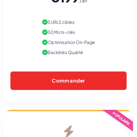
/an
5 URLS cibles
50 Mots-clés
Optimisation On-Page
Backlinks Qualité
Commander
⚙️
POPULAIRE
Cookies essentiels
TOUJOURS ACTIF
Nécessaires au fonctionnement du site : session, sécurité,
mémorisation de vos choix de consentement. Ils ne
peuvent pas être désactivés.