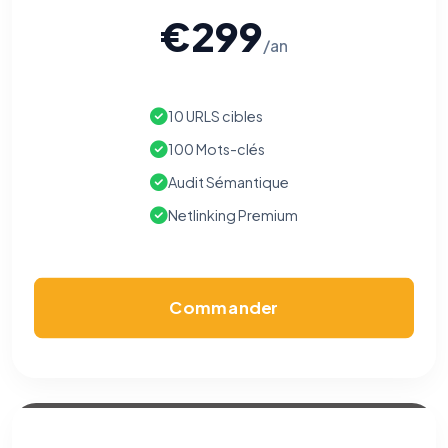
€299
/an
⚙️
10 URLS cibles
Cookies essentiels
TOUJOURS ACTIF
Nécessaires au fonctionnement du site : session, sécurité,
100 Mots-clés
mémorisation de vos choix de consentement. Ils ne
peuvent pas être désactivés.
Audit Sémantique
Netlinking Premium
Cookies analytiques
Nous aident à comprendre comment vous utilisez le site
(pages visitées, durée de visite) pour l'améliorer. Données
anonymisées via Google Analytics.
Commander
Cookies marketing
Permettent d'afficher des publicités pertinentes et de
mesurer l'efficacité de nos campagnes (Google Ads,
Meta/Facebook). Vous pouvez les refuser sans impact sur
votre navigation.