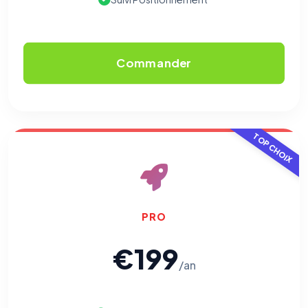
Commander
TOP CHOIX
PRO
€199
/an