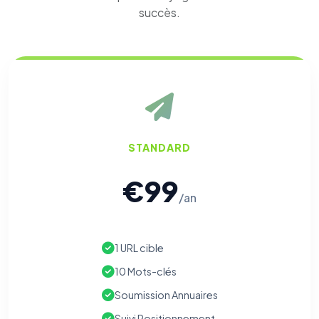
succès.
STANDARD
€99
/an
1 URL cible
10 Mots-clés
Soumission Annuaires
Suivi Positionnement