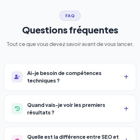
FAQ
Questions fréquentes
Tout ce que vous devez savoir avant de vous lancer.
Ai-je besoin de compétences
techniques ?
Absolument pas. Notre logiciel a été conçu pour
être accessible à
tous les profils
: artisans,
Quand vais-je voir les premiers
commerçants, auto-entrepreneurs, PME ou
résultats ?
agences. Pas de code, pas de configuration
La plupart de nos utilisateurs observent une
complexe — vous renseignez l'adresse de votre
amélioration de leur positionnement en
4 à 6
site, décrivez votre activité, et le logiciel gère tout
Quelle est la différence entre SEO et