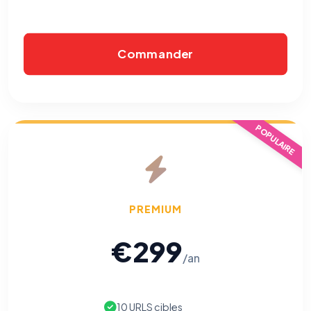
anonymisées via Google Analytics.
Cookies marketing
Commander
Permettent d'afficher des publicités pertinentes et de
mesurer l'efficacité de nos campagnes (Google Ads,
Meta/Facebook). Vous pouvez les refuser sans impact sur
votre navigation.
POPULAIRE
Traceurs des courriels
HORS SITE WEB
Les e-mails peuvent contenir un pixel d'ouverture et des liens
traçants (Art. 82 loi Informatique et Libertés ; recommandation CNIL
pixels 2026 / FAQ juillet 2026).
Ce suivi n'est pas géré par ce
bandeau cookies
(cadre distinct du site web). Pour vous y
opposer : utilisez le
lien dédié en pied de chaque courriel
(« Pour
vous opposer à ce suivi ») — sans vous désinscrire des envois — ou
écrivez à
contact@logicielreferencement.com
. Détail :
Politique de
PREMIUM
confidentialité
(section Traceurs dans les Courriels).
€299
/an
10 URLS cibles