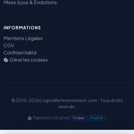
Mises à jour & Évolutions
INFORMATIONS
Benjamin — Agent IA SEO &
GEO
Mentions Légales
CGV
Confidentialité
Gérer les cookies
© 2010-2026 LogicielReferencement.com - Tous droits
réservés.
Paiement Sécurisé
S
tripe
Pay
Pal