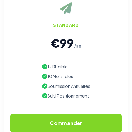
STANDARD
€99
/an
1 URL cible
10 Mots-clés
Soumission Annuaires
Suivi Positionnement
Commander