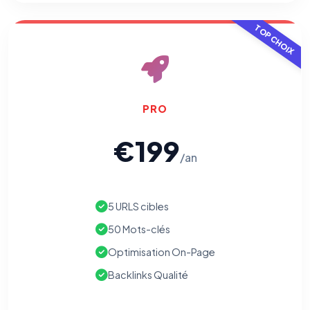
TOP CHOIX
PRO
€199
⚙️
/an
Cookies essentiels
TOUJOURS ACTIF
5 URLS cibles
Nécessaires au fonctionnement du site : session, sécurité,
mémorisation de vos choix de consentement. Ils ne
50 Mots-clés
peuvent pas être désactivés.
Optimisation On-Page
Cookies analytiques
Backlinks Qualité
Nous aident à comprendre comment vous utilisez le site
(pages visitées, durée de visite) pour l'améliorer. Données
anonymisées via Google Analytics.