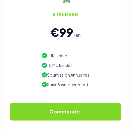
STANDARD
€99
/an
1 URL cible
10 Mots-clés
Soumission Annuaires
Suivi Positionnement
Commander