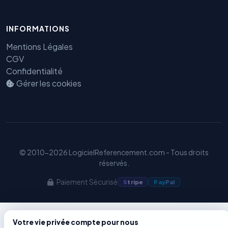
INFORMATIONS
Benjamin — Agent IA SEO &
GEO
Mentions Légales
CGV
Confidentialité
Gérer les cookies
© 2010-2026 LogicielReferencement.com - Tous droits
réservés.
Paiement Sécurisé
S
tripe
Pay
Pal
Votre vie privée compte pour nous