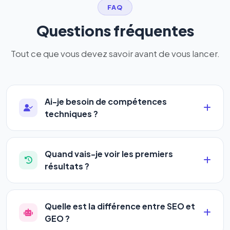
FAQ
Questions fréquentes
Tout ce que vous devez savoir avant de vous lancer.
Ai-je besoin de compétences
techniques ?
Absolument pas. Notre logiciel a été conçu pour
être accessible à
tous les profils
: artisans,
Quand vais-je voir les premiers
commerçants, auto-entrepreneurs, PME ou
résultats ?
agences. Pas de code, pas de configuration
La plupart de nos utilisateurs observent une
complexe — vous renseignez l'adresse de votre
amélioration de leur positionnement en
4 à 6
site, décrivez votre activité, et le logiciel gère tout
Quelle est la différence entre SEO et
semaines
. Le référencement est un marathon, pas
en automatique 24h/24.
GEO ?
un sprint — mais notre logiciel
accélère