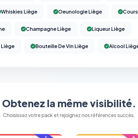
Whiskies Liège
Oeunologie Liège
Cours
ne
Champagne Liège
Liqueur Liège
 Liège
Bouteille De Vin Liège
Alcool Lièg
⚙️
Obtenez la même visibilité.
Cookies essentiels
TOUJOURS ACTIF
Nécessaires au fonctionnement du site : session, sécurité,
Choisissez votre pack et rejoignez nos références succès.
mémorisation de vos choix de consentement. Ils ne peuvent
pas être désactivés.