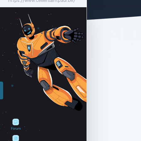
https://www.celliersaintpaul.be/