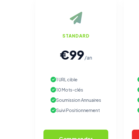
STANDARD
€99
/an
1 URL cible
10 Mots-clés
Soumission Annuaires
Suivi Positionnement
Commander