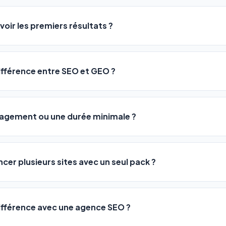
logiciel a été conçu pour être accessible à
tous les profils
: a
ME ou agences. Pas de code, pas de configuration complexe —
voir les premiers résultats ?
 décrivez votre activité, et le logiciel gère tout en automatiqu
sateurs observent une amélioration de leur positionnement en
4 
rathon, pas un sprint — mais notre logiciel
accélère considér
différence entre SEO et GEO ?
isant les actions SEO et GEO 24h/24. Vous suivez l'évolution 
Optimization) vous positionne sur les moteurs classiques : Goo
 Optimization) va plus loin : il fait en sorte que les IA généra
ngagement ou une durée minimale ?
us citent comme référence dans leurs réponses. Notre logiciel e
 automatiquement.
ous nos packs sont résiliables à tout moment, directement depu
ontactant par téléphone (09 73 89 23 94) ou via le support en li
ncer plusieurs sites avec un seul pack ?
re liberté est totale.
e un nombre de sites différent :
différence avec une agence SEO ?