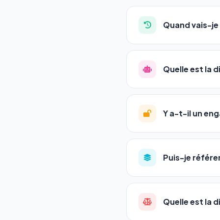
Absolument pas. Notre 
auto-entrepreneurs, P
Quand vais-je 
l'adresse de votre site,
La plupart de nos utili
référencement est un ma
Quelle est la 
progression
en automat
votre tableau de bord.
Le
SEO
(Search Engine 
GEO
(Generative Engine
Y a-t-il un e
Gemini et Perplexity
vo
deux simultanément et
Aucun engagement.
T
en un clic, ou en nous c
Puis-je référe
pas de frais cachés. Vot
Oui ! Chaque pack couvr
Quelle est la 
•
Standard
→ 1 URL