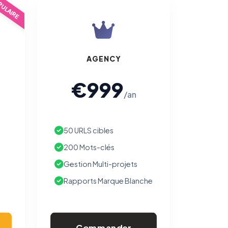
ULAIRE
AGENCY
€999
/an
50 URLS cibles
200 Mots-clés
Gestion Multi-projets
Rapports Marque Blanche
Commander