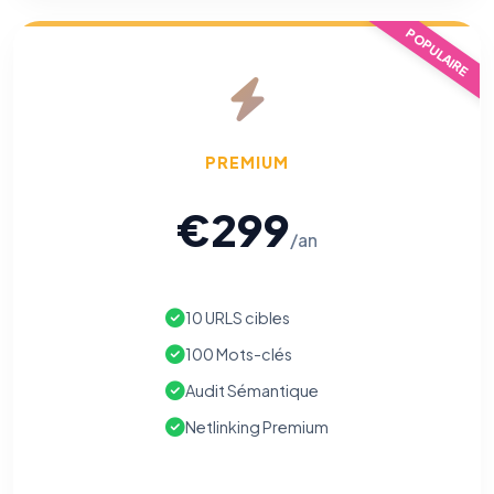
POPULAIRE
PREMIUM
€299
/an
10 URLS cibles
100 Mots-clés
Audit Sémantique
⚙️
Netlinking Premium
Cookies essentiels
TOUJOURS ACTIF