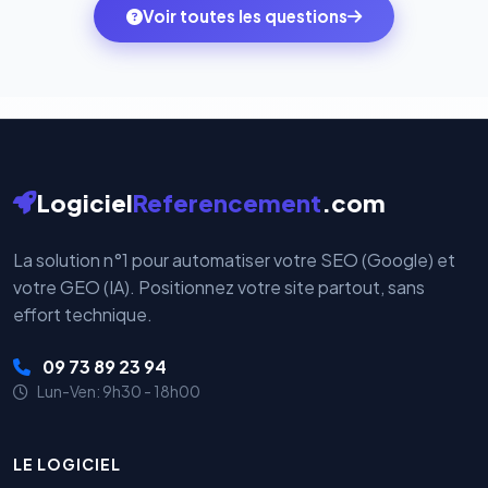
monde. Vos données bancaires ne transitent jamais
Voir toutes les questions
votre historique.
par nos serveurs — elles sont gérées directement et
cryptées par ces plateformes certifiées PCI DSS.
Logiciel
Referencement
.com
La solution n°1 pour automatiser votre SEO (Google) et
votre GEO (IA). Positionnez votre site partout, sans
effort technique.
09 73 89 23 94
Lun-Ven: 9h30 - 18h00
LE LOGICIEL