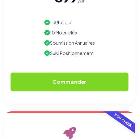
/an
1 URL cible
10 Mots-clés
Soumission Annuaires
Suivi Positionnement
Commander
TOP CHOIX