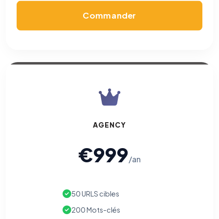
Nécessaires au fonctionnement du site : session, sécurité,
mémorisation de vos choix de consentement. Ils ne
Commander
peuvent pas être désactivés.
Cookies analytiques
Nous aident à comprendre comment vous utilisez le site
(pages visitées, durée de visite) pour l'améliorer. Données
anonymisées via Google Analytics.
Cookies marketing
Permettent d'afficher des publicités pertinentes et de
mesurer l'efficacité de nos campagnes (Google Ads,
Meta/Facebook). Vous pouvez les refuser sans impact sur
AGENCY
votre navigation.
€999
Traceurs des courriels
HORS SITE WEB
/an
Les e-mails peuvent contenir un pixel d'ouverture et des liens
traçants (Art. 82 loi Informatique et Libertés ; recommandation CNIL
pixels 2026 / FAQ juillet 2026).
Ce suivi n'est pas géré par ce
bandeau cookies
(cadre distinct du site web). Pour vous y
opposer : utilisez le
lien dédié en pied de chaque courriel
(« Pour
50 URLS cibles
vous opposer à ce suivi ») — sans vous désinscrire des envois — ou
écrivez à
contact@logicielreferencement.com
. Détail :
Politique de
200 Mots-clés
confidentialité
(section Traceurs dans les Courriels).