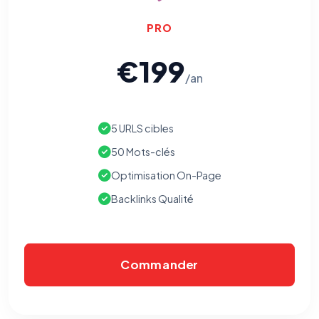
PRO
€199
/an
5 URLS cibles
50 Mots-clés
Optimisation On-Page
Backlinks Qualité
Commander