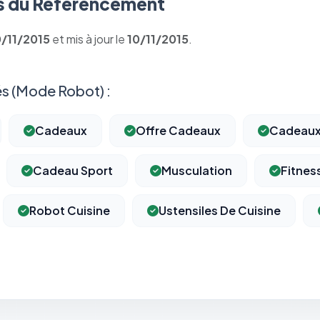
 du Référencement
0/11/2015
et mis à jour le
10/11/2015
.
s (Mode Robot) :
Cadeaux
Offre Cadeaux
Cadeau
Cadeau Sport
Musculation
Fitnes
Robot Cuisine
Ustensiles De Cuisine
⚙️
Cookies essentiels
TOUJOURS ACTIF