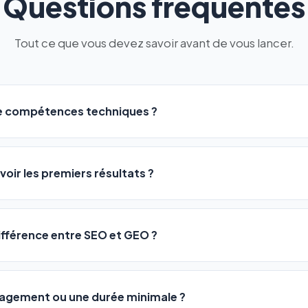
Questions fréquentes
Tout ce que vous devez savoir avant de vous lancer.
de compétences techniques ?
logiciel a été conçu pour être accessible à
tous les profils
: a
ME ou agences. Pas de code, pas de configuration complexe —
voir les premiers résultats ?
 décrivez votre activité, et le logiciel gère tout en automatiqu
sateurs observent une amélioration de leur positionnement en
4 
rathon, pas un sprint — mais notre logiciel
accélère considér
différence entre SEO et GEO ?
isant les actions SEO et GEO 24h/24. Vous suivez l'évolution 
Optimization) vous positionne sur les moteurs classiques : Goo
 Optimization) va plus loin : il fait en sorte que les IA généra
ngagement ou une durée minimale ?
us citent comme référence dans leurs réponses. Notre logiciel e