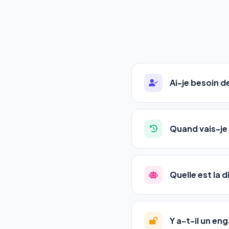
Ai-je besoin 
Absolument pas. Notre 
auto-entrepreneurs, P
Quand vais-je 
l'adresse de votre site,
La plupart de nos utili
référencement est un ma
Quelle est la 
progression
en automat
votre tableau de bord.
Le
SEO
(Search Engine 
GEO
(Generative Engine
Y a-t-il un e
Gemini et Perplexity
vo