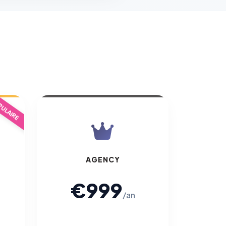
ULAIRE
AGENCY
€999
/an