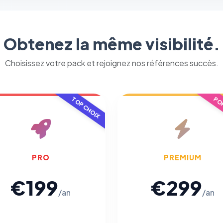
Nécessaires au fonctionnement du site : session, sécurité,
mémorisation de vos choix de consentement. Ils ne peuvent
pas être désactivés.
Obtenez la même visibilité.
Cookies analytiques
Choisissez votre pack et rejoignez nos références succès.
Nous aident à comprendre comment vous utilisez le site
(pages visitées, durée de visite) pour l'améliorer. Données
anonymisées via Google Analytics.
TOP CHOIX
POP
Cookies marketing
Permettent d'afficher des publicités pertinentes et de
mesurer l'efficacité de nos campagnes (Google Ads,
Meta/Facebook). Vous pouvez les refuser sans impact sur
PRO
PREMIUM
votre navigation.
€199
€299
/an
/an
Traceurs des courriels
HORS SITE WEB
Les e-mails peuvent contenir un pixel d'ouverture et des liens
traçants (Art. 82 loi Informatique et Libertés ; recommandation CNIL
pixels 2026 / FAQ juillet 2026).
Ce suivi n'est pas géré par ce