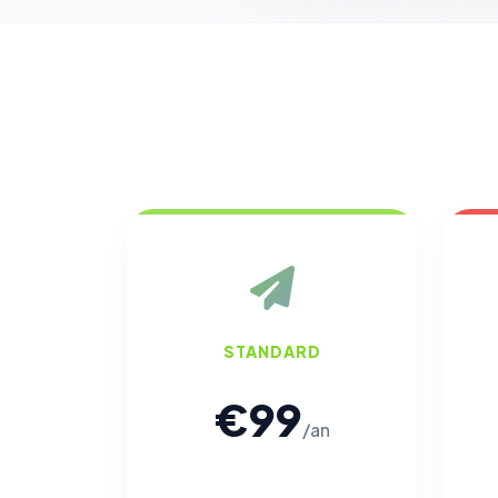
STANDARD
€99
/an