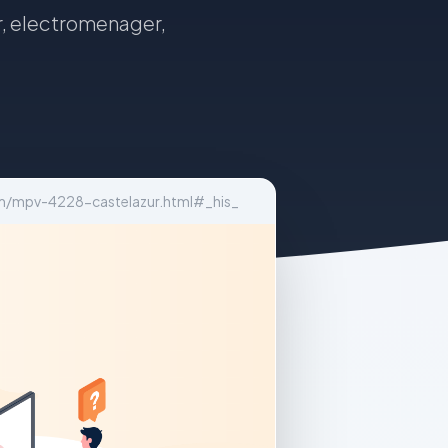
r, electromenager,
m/mpv-4228-castelazur.html#_his_