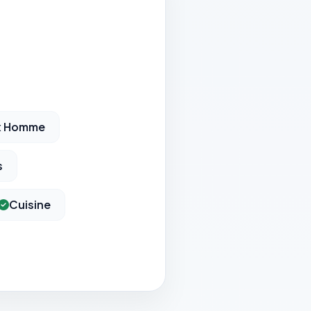
x Homme
s
Cuisine