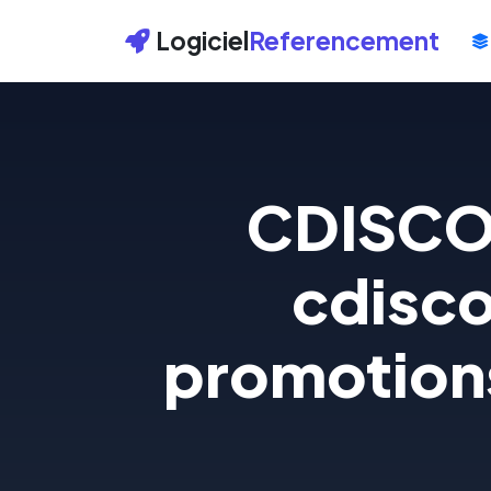
Logiciel
Referencement
CDISCOU
cdisco
promotions