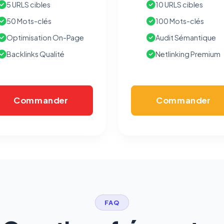
5 URLS cibles
10 URLS cibles
bandeau cookies
(cadre distinct du site web). Pour vous y
opposer : utilisez le
lien dédié en pied de chaque courriel
(« Pour
50 Mots-clés
100 Mots-clés
vous opposer à ce suivi ») — sans vous désinscrire des envois — ou
écrivez à
contact@logicielreferencement.com
. Détail :
Politique de
Optimisation On-Page
Audit Sémantique
confidentialité
(section Traceurs dans les Courriels).
Backlinks Qualité
Netlinking Premium
Commander
Commander
FAQ