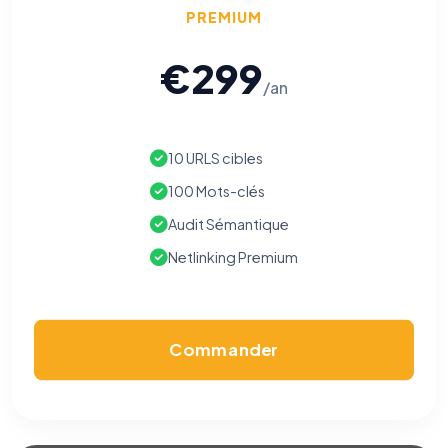
PREMIUM
€299
/an
10 URLS cibles
100 Mots-clés
Audit Sémantique
Netlinking Premium
Commander