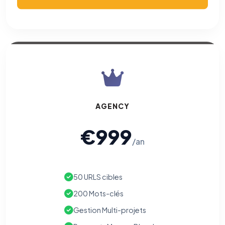
AGENCY
€999
/an
50 URLS cibles
200 Mots-clés
Gestion Multi-projets