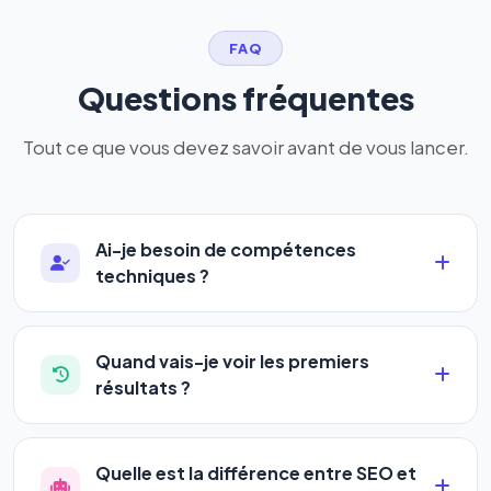
FAQ
Questions fréquentes
Tout ce que vous devez savoir avant de vous lancer.
Ai-je besoin de compétences
techniques ?
Absolument pas. Notre logiciel a été conçu pour
être accessible à
tous les profils
: artisans,
Quand vais-je voir les premiers
commerçants, auto-entrepreneurs, PME ou
résultats ?
agences. Pas de code, pas de configuration
La plupart de nos utilisateurs observent une
complexe — vous renseignez l'adresse de votre
amélioration de leur positionnement en
4 à 6
site, décrivez votre activité, et le logiciel gère tout
Quelle est la différence entre SEO et