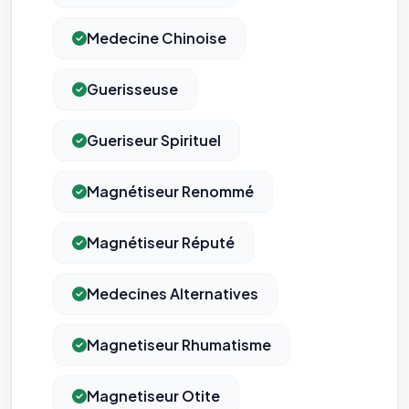
Traceurs des courriels
HORS SITE WEB
Les e-mails peuvent contenir un pixel d'ouverture et des liens
Medecine Chinoise
traçants (Art. 82 loi Informatique et Libertés ; recommandation CNIL
pixels 2026 / FAQ juillet 2026).
Ce suivi n'est pas géré par ce
bandeau cookies
(cadre distinct du site web). Pour vous y
opposer : utilisez le
lien dédié en pied de chaque courriel
(« Pour
Guerisseuse
vous opposer à ce suivi ») — sans vous désinscrire des envois — ou
écrivez à
contact@logicielreferencement.com
. Détail :
Politique de
confidentialité
(section Traceurs dans les Courriels).
Gueriseur Spirituel
Magnétiseur Renommé
Magnétiseur Réputé
Medecines Alternatives
Magnetiseur Rhumatisme
Magnetiseur Otite