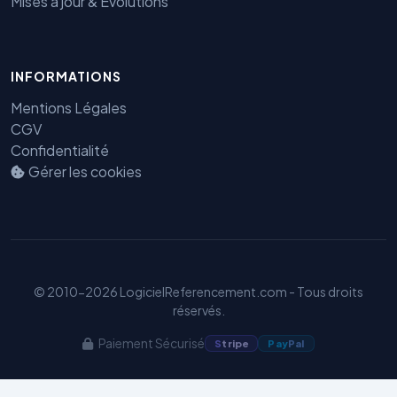
Mises à jour & Évolutions
INFORMATIONS
Mentions Légales
CGV
Confidentialité
Gérer les cookies
Benjamin — Agent IA SEO &
GEO
© 2010-2026 LogicielReferencement.com - Tous droits
réservés.
Paiement Sécurisé
S
tripe
Pay
Pal