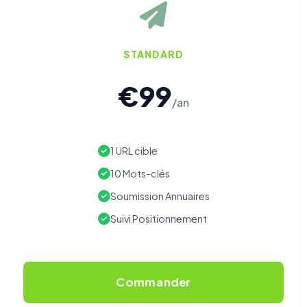
STANDARD
€99
/an
1 URL cible
10 Mots-clés
Soumission Annuaires
Suivi Positionnement
Commander