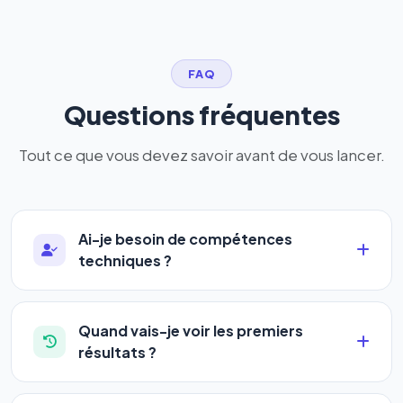
FAQ
Questions fréquentes
Tout ce que vous devez savoir avant de vous lancer.
Ai-je besoin de compétences
techniques ?
Absolument pas. Notre logiciel a été conçu pour
être accessible à
tous les profils
: artisans,
Quand vais-je voir les premiers
commerçants, auto-entrepreneurs, PME ou
résultats ?
agences. Pas de code, pas de configuration
La plupart de nos utilisateurs observent une
complexe — vous renseignez l'adresse de votre