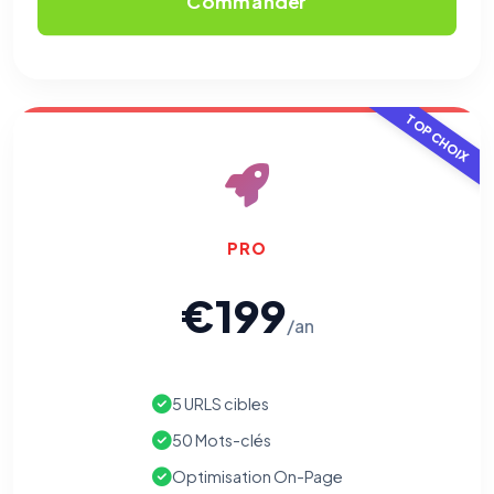
Commander
TOP CHOIX
PRO
€199
/an
5 URLS cibles
50 Mots-clés
Optimisation On-Page