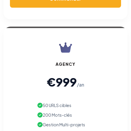
AGENCY
€999
/an
50 URLS cibles
200 Mots-clés
Gestion Multi-projets