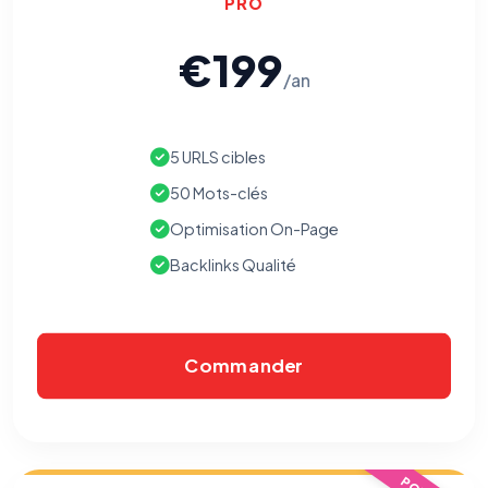
PRO
€199
/an
5 URLS cibles
50 Mots-clés
Optimisation On-Page
Backlinks Qualité
Commander
⚙️
Cookies essentiels
TOUJOURS ACTIF
Nécessaires au fonctionnement du site : session, sécurité,