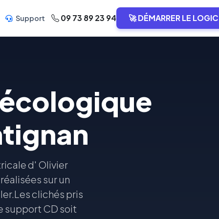
09 73 89 23 94
🚀 DÉMARRER LE LOGIC
Support
nécologique
ntignan
cale d' Olivier
éalisées sur un
r.Les clichés pris
e support CD soit