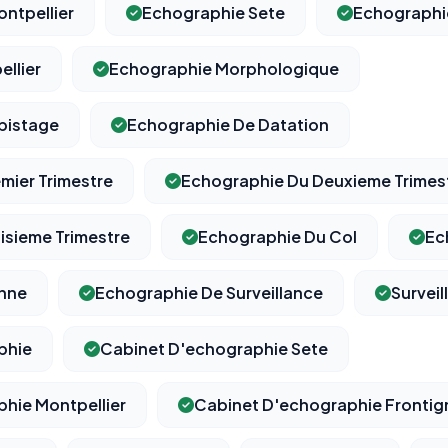
ntpellier
Echographie Sete
Echographi
llier
Echographie Morphologique
⚙️
pistage
Echographie De Datation
Cookies essentiels
mier Trimestre
Echographie Du Deuxieme Trimes
TOUJOURS ACTIF
Nécessaires au fonctionnement du site : session, sécurité,
mémorisation de vos choix de consentement. Ils ne peuvent
isieme Trimestre
Echographie Du Col
Ec
pas être désactivés.
enne
Echographie De Surveillance
Survei
Cookies analytiques
Nous aident à comprendre comment vous utilisez le site
(pages visitées, durée de visite) pour l'améliorer. Données
phie
Cabinet D'echographie Sete
anonymisées via Google Analytics.
hie Montpellier
Cabinet D'echographie Frontig
Cookies marketing