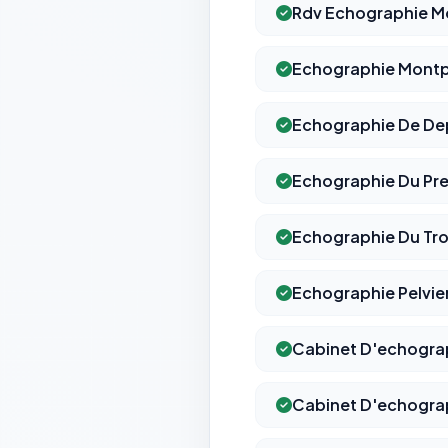
Rdv Echographie Mo
Echographie Montpe
Echographie De De
Echographie Du Pre
Echographie Du Tro
Echographie Pelvi
Cabinet D'echogra
Cabinet D'echograp