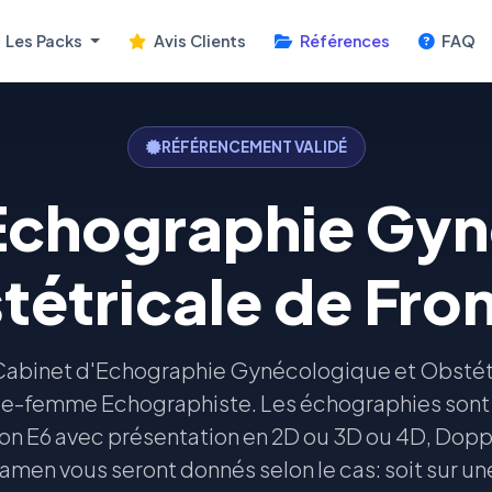
Les Packs
Avis Clients
Références
FAQ
RÉFÉRENCEMENT VALIDÉ
Echographie Gy
tétricale de Fro
abinet d'Echographie Gynécologique et Obstétri
-femme Echographiste. Les échographies sont r
n E6 avec présentation en 2D ou 3D ou 4D, Dopple
amen vous seront donnés selon le cas: soit sur un