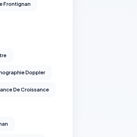
e Frontignan
tre
hographie Doppler
llance De Croissance
nan