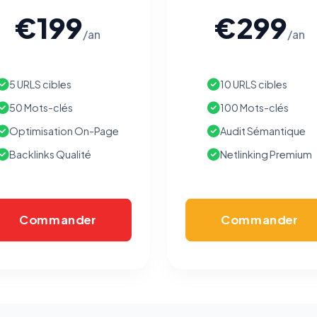
€199
€299
/an
/an
5 URLS cibles
10 URLS cibles
50 Mots-clés
100 Mots-clés
Optimisation On-Page
Audit Sémantique
Backlinks Qualité
Netlinking Premium
Commander
Commander