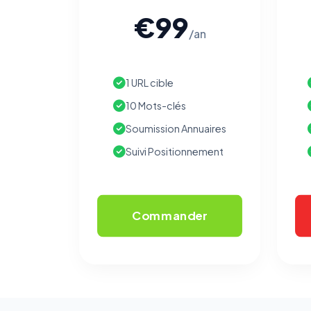
€99
/an
1 URL cible
10 Mots-clés
Soumission Annuaires
Suivi Positionnement
Commander