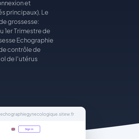
onnexion et
és principaux). Le
de grossesse:
 1er Trimestre de
sesse Echographie
de contrôle de
l de l'utérus
echographiegynecologique.sitew.fr