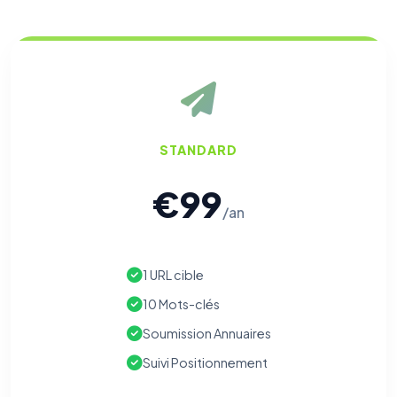
STANDARD
€99
/an
1 URL cible
10 Mots-clés
Soumission Annuaires
Suivi Positionnement