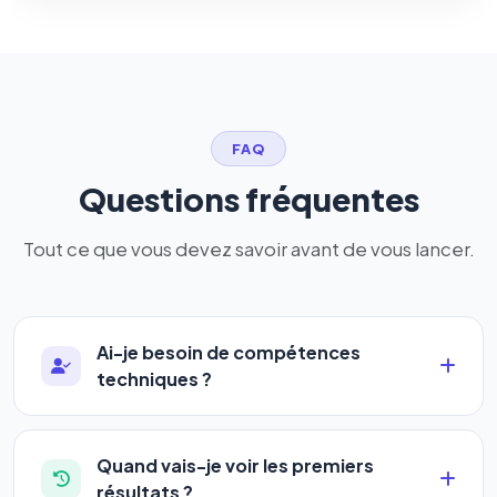
FAQ
Questions fréquentes
Tout ce que vous devez savoir avant de vous lancer.
Ai-je besoin de compétences
techniques ?
Absolument pas. Notre logiciel a été conçu pour
être accessible à
tous les profils
: artisans,
Quand vais-je voir les premiers
commerçants, auto-entrepreneurs, PME ou
résultats ?