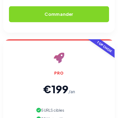
Commander
TOP CHOIX
PRO
€199
/an
5 URLS cibles