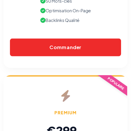
50 Mots-clés
Optimisation On-Page
Backlinks Qualité
Commander
POPULAIRE
⚙️
Cookies essentiels
TOUJOURS ACTIF
Nécessaires au fonctionnement du site : session, sécurité,
mémorisation de vos choix de consentement. Ils ne
PREMIUM
peuvent pas être désactivés.
€299
Cookies analytiques