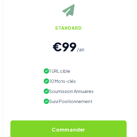
STANDARD
€99
/an
1 URL cible
10 Mots-clés
Soumission Annuaires
Suivi Positionnement
Commander