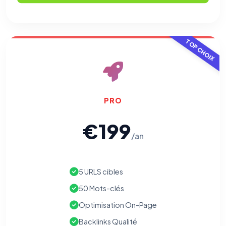
TOP CHOIX
PRO
€199
/an
5 URLS cibles
50 Mots-clés
Optimisation On-Page
Backlinks Qualité