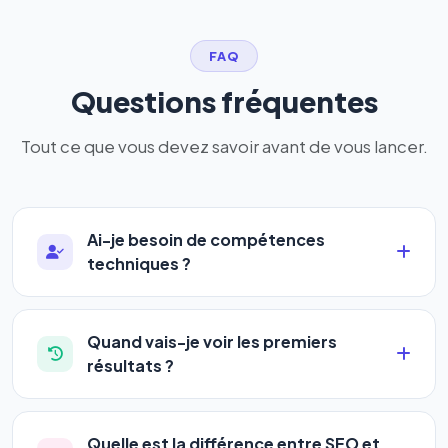
FAQ
Questions fréquentes
Tout ce que vous devez savoir avant de vous lancer.
Ai-je besoin de compétences
techniques ?
Absolument pas. Notre logiciel a été conçu pour
être accessible à
tous les profils
: artisans,
Quand vais-je voir les premiers
commerçants, auto-entrepreneurs, PME ou
résultats ?
agences. Pas de code, pas de configuration
La plupart de nos utilisateurs observent une
complexe — vous renseignez l'adresse de votre
amélioration de leur positionnement en
4 à 6
site, décrivez votre activité, et le logiciel gère tout
Quelle est la différence entre SEO et