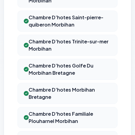
Morbihan
Chambre D’hotes Saint-pierre-
quiberon Morbihan
Chambre D’hotes Trinite-sur-mer
Morbihan
Chambre D’hotes Golfe Du
⚙️
Morbihan Bretagne
Cookies essentiels
TOUJOURS ACTIF
Chambre D’hotes Morbihan
Nécessaires au fonctionnement du site : session, sécurité,
mémorisation de vos choix de consentement. Ils ne
Bretagne
peuvent pas être désactivés.
Chambre D'hotes Familiale
Cookies analytiques
Plouharnel Morbihan
Nous aident à comprendre comment vous utilisez le site
(pages visitées, durée de visite) pour l'améliorer. Données
anonymisées via Google Analytics.