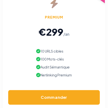
PREMIUM
€299
/an
10 URLS cibles
100 Mots-clés
Audit Sémantique
Netlinking Premium
Commander