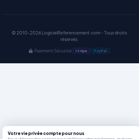
Benjamin — Agent IA SEO &
GEO
© 2010-2026 LogicielReferencement.com - Tous droits
réservés.
Paiement Sécurisé
S
tripe
Pay
Pal
Votre vie privée compte pour nous
Nous utilisons des cookies pour améliorer votre expérience, analyser