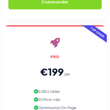
Commander
TOP CHOIX
PRO
€199
/an
5 URLS cibles
50 Mots-clés
Optimisation On-Page