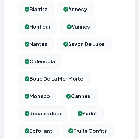
Biarritz
Annecy
Honfleur
Vannes
Nantes
Savon De Luxe
Calendula
Boue De La Mer Morte
Monaco
Cannes
Rocamadour
Sarlat
Exfoliant
Fruits Confits