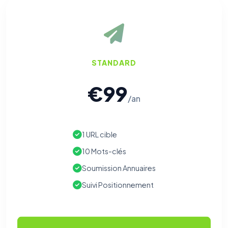
STANDARD
€99
/an
1 URL cible
10 Mots-clés
Soumission Annuaires
Suivi Positionnement