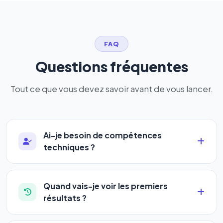
FAQ
Questions fréquentes
Tout ce que vous devez savoir avant de vous lancer.
Ai-je besoin de compétences
techniques ?
Absolument pas. Notre logiciel a été conçu pour
être accessible à
tous les profils
: artisans,
Quand vais-je voir les premiers
commerçants, auto-entrepreneurs, PME ou
résultats ?
agences. Pas de code, pas de configuration
La plupart de nos utilisateurs observent une
complexe — vous renseignez l'adresse de votre