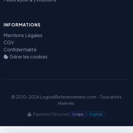
INFORMATIONS
Benjamin — Agent IA SEO &
Mentions Légales
GEO
CGV
Confidentialité
Gérer les cookies
© 2010-2026 LogicielReferencement.com - Tous droits
réservés.
Paiement Sécurisé
S
tripe
Pay
Pal