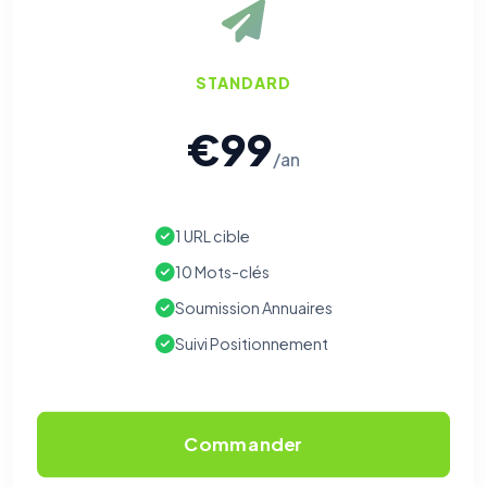
STANDARD
€99
/an
1 URL cible
10 Mots-clés
Soumission Annuaires
Suivi Positionnement
Commander