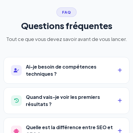
FAQ
Questions fréquentes
Tout ce que vous devez savoir avant de vous lancer.
Ai-je besoin de compétences
techniques ?
Absolument pas. Notre logiciel a été conçu pour
être accessible à
tous les profils
: artisans,
Quand vais-je voir les premiers
commerçants, auto-entrepreneurs, PME ou
résultats ?
agences. Pas de code, pas de configuration
La plupart de nos utilisateurs observent une
complexe — vous renseignez l'adresse de votre
amélioration de leur positionnement en
4 à 6
site, décrivez votre activité, et le logiciel gère tout
Quelle est la différence entre SEO et
semaines
. Le référencement est un marathon, pas