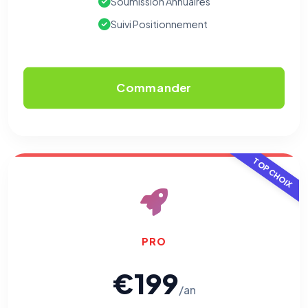
Soumission Annuaires
Suivi Positionnement
Commander
TOP CHOIX
PRO
€199
/an