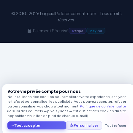
© 2010-2026 LogicielReferencement.com - Tous droits
réservés.
Paiement Sécurisé
S
tripe
Pay
Pal
Votre vie privée compte pour nous
Nous utilisons des cookies pour améliorer votre expérience, analyser
le trafic et personnaliser les publicités. Vous pouvez accepter, refuser
ou personnaliser vos choix à tout moment.
Politique de confidentialité
(le suivi des courriels — pixels / liens — est distinct des cookies du site ;
opposition via le lien en pied de chaque e-mail).
Tout accepter
Personnaliser
Tout refuser