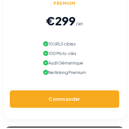
PREMIUM
€299
/an
10 URLS cibles
100 Mots-clés
Audit Sémantique
Netlinking Premium
Commander