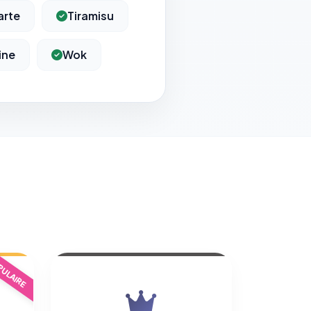
arte
Tiramisu
ine
Wok
ULAIRE