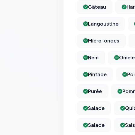
Gâteau
Har
Langoustine
Micro-ondes
Nem
Omele
Pintade
Po
Purée
Pomm
Salade
Qui
Salade
Sals