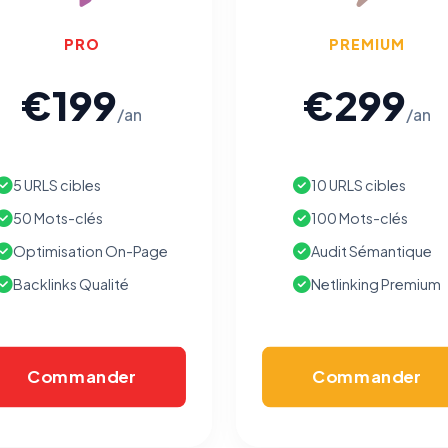
PRO
PREMIUM
€199
€299
/an
/an
5 URLS cibles
10 URLS cibles
50 Mots-clés
100 Mots-clés
Optimisation On-Page
Audit Sémantique
Backlinks Qualité
Netlinking Premium
Commander
Commander