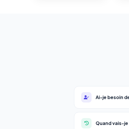
Ai-je besoin 
Absolument pas. Notre 
auto-entrepreneurs, P
Quand vais-je 
l'adresse de votre site,