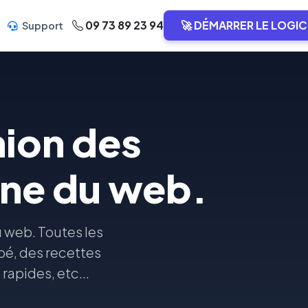
09 73 89 23 94
🚀 DÉMARRER LE LOGIC
Support
ion des
ine du web.
 web. Toutes les
bé, des recettes
rapides, etc...