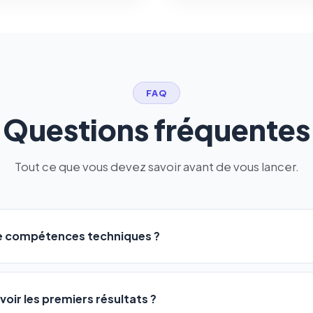
FAQ
Questions fréquentes
Tout ce que vous devez savoir avant de vous lancer.
de compétences techniques ?
logiciel a été conçu pour être accessible à
tous les profils
: a
ME ou agences. Pas de code, pas de configuration complexe —
voir les premiers résultats ?
 décrivez votre activité, et le logiciel gère tout en automatiqu