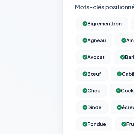
Mots-clés positionné
Bigrementbon
Agneau
Am
Avocat
Bar
Bœuf
Cabi
Chou
Cockt
Dinde
écre
Fondue
Fru