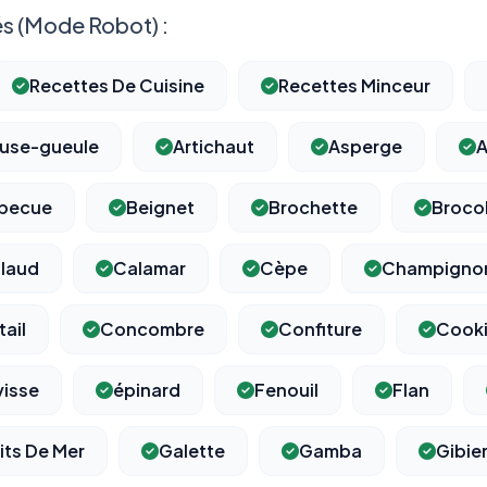
s (Mode Robot) :
Recettes De Cuisine
Recettes Minceur
use-gueule
Artichaut
Asperge
A
becue
Beignet
Brochette
Brocol
llaud
Calamar
Cèpe
Champigno
ail
Concombre
Confiture
Cook
visse
épinard
Fenouil
Flan
its De Mer
Galette
Gamba
Gibie