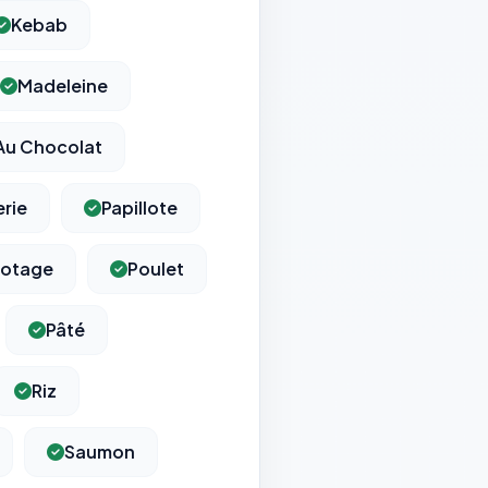
Kebab
Madeleine
Au Chocolat
erie
Papillote
otage
Poulet
Pâté
Riz
Saumon