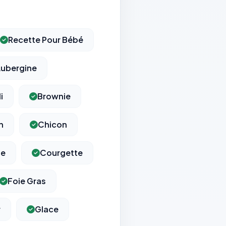
Recette Pour Bébé
ubergine
i
Brownie
n
Chicon
ie
Courgette
Foie Gras
r
Glace