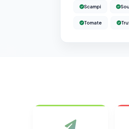
Scampi
Sou
Tomate
Tru